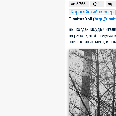
6756
1
Карагайский карьер
TinnitusDoll (
http://tinn
Вы когда-нибудь читал
на работе, чтоб почувст
список таких мест, и н