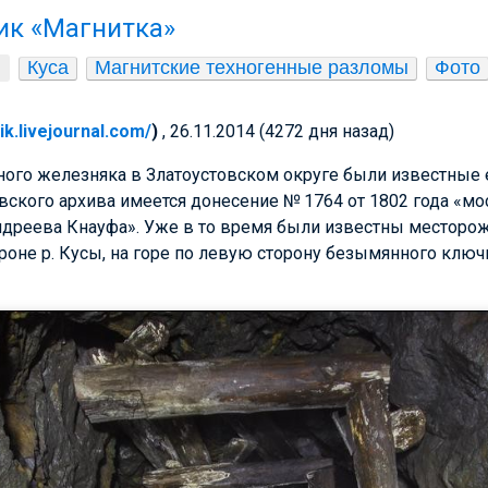
ик «Магнитка»
Куса
Магнитские техногенные разломы
Фото
nik.livejournal.com/
)
, 26.11.2014 (4272 дня назад)
ого железняка в Златоустовском округе были известные 
вского архива имеется донесение № 1764 от 1802 года «м
ндреева Кнауфа». Уже в то время были известны месторо
роне р. Кусы, на горе по левую сторону безымянного ключи