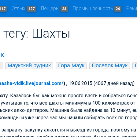
Отдых
Пещеры
Промышленность
Рек
117
127
34
24
 тегу: Шахты
ик
Маукский рудник
Гора Маук
Поселок Маук
/pasha-vidik.livejournal.com/
)
, 19.06.2015 (4067 дней назад)
хту. Казалось бы: как можно просто взять и собраться веч
учитывая то, что все шахты минимум в 100 километрах от 
ских алко-диггеров. Машина была найдена за 10 минут, е
оманды и уже через час мы начали собирать всех по город
заправку, закупку алкоголя и выезд из города, поэтому н