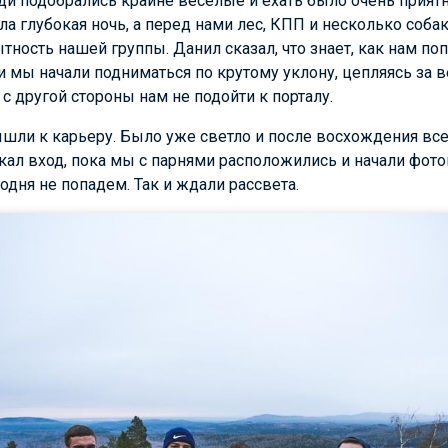
ди подобрались крайне веселые и ехать было очень приятн
ыла глубокая ночь, а перед нами лес, КПП и несколько соба
ытность нашей группы. Данил сказал, что знает, как нам п
и мы начали подниматься по крутому уклону, цепляясь за в
и с другой стороны нам не подойти к порталу.
шли к карьеру. Было уже светло и после восхождения все
скал вход, пока мы с парнями расположились и начали фото
одня не попадем. Так и ждали рассвета.