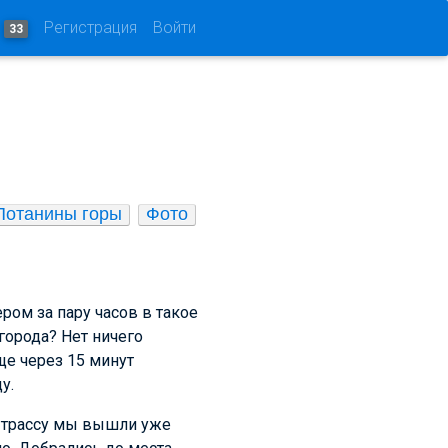
и
Регистрация
Войти
33
Потанины горы
Фото
ером за пару часов в такое
города? Нет ничего
ще через 15 минут
у.
а трассу мы вышли уже