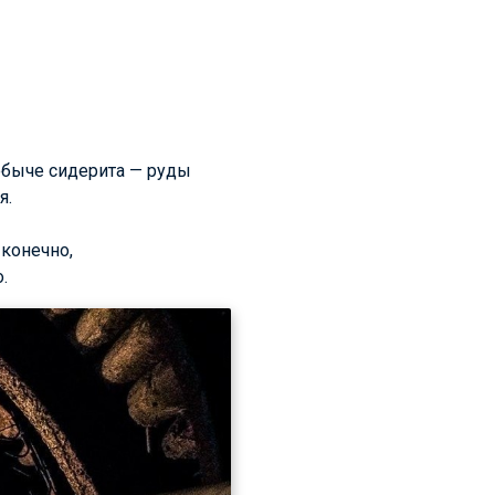
обыче сидерита — руды
я.
 конечно,
.