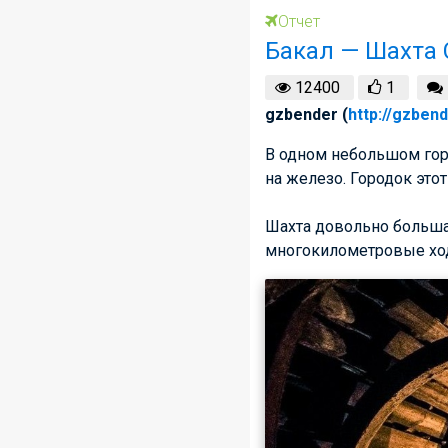
Отчет
Бакал — Шахта
12400
1
gzbender (
http://gzbend
В одном небольшом гор
на железо. Городок этот
Шахта довольно большая
многокилометровые ходы