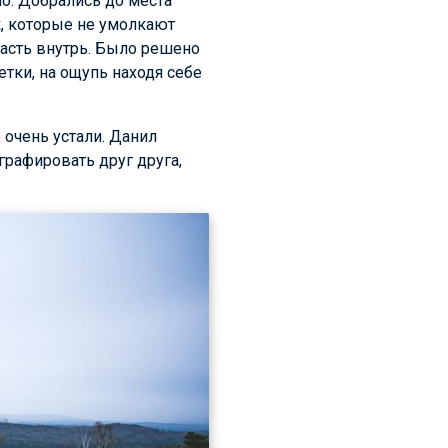
о. Добрались до места
к, которые не умолкают
опасть внутрь. Было решено
етки, на ощупь находя себе
 очень устали. Данил
графировать друг друга,