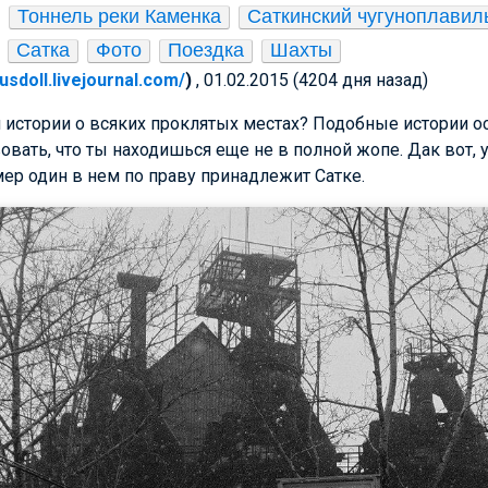
Тоннель реки Каменка
Саткинский чугуноплавил
Сатка
Фото
Поездка
Шахты
itusdoll.livejournal.com/
)
, 01.02.2015 (4204 дня назад)
и истории о всяких проклятых местах? Подобные истории 
вовать, что ты находишься еще не в полной жопе. Дак вот,
омер один в нем по праву принадлежит Сатке.