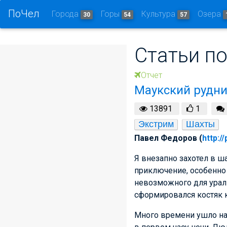
ПоЧел
Города
Горы
Культура
Озера
30
54
57
Статьи по
Отчет
Маукский рудн
13891
1
Экстрим
Шахты
Павел Федоров (
http:/
Я внезапно захотел в ша
приключение, особенно 
невозможного для ураль
сформировался костяк к
Много времени ушло на 