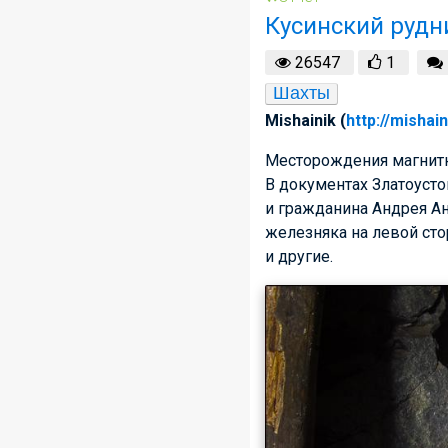
Кусинский рудн
26547
1
Шахты
Mishainik (
http://mishai
Месторождения магнитн
В документах Златоусто
и гражданина Андрея А
железняка на левой сто
и другие.