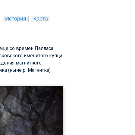
История
Карта
еще со времен Палласа.
осковского именитого купца
ждения магнитного
ка (ныне р. Магнитка)