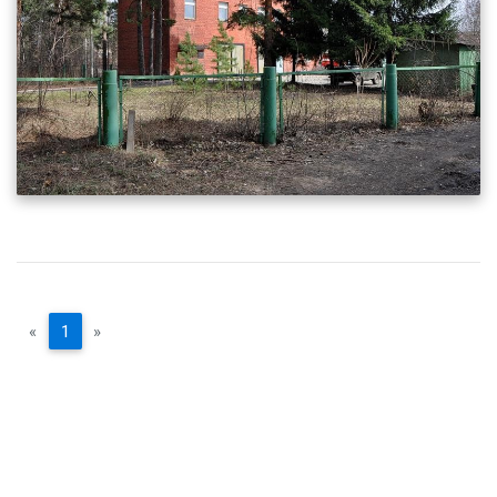
«
1
»