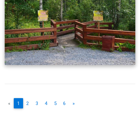
«
1
2
3
4
5
6
»