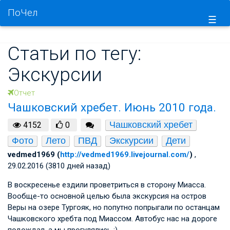
ПоЧел
☰
Статьи по тегу:
Экскурсии
Отчет
Чашковский хребет. Июнь 2010 года.
Чашковский хребет
4152
0
Фото
Лето
ПВД
Экскурсии
Дети
vedmed1969 (
http://vedmed1969.livejournal.com/
)
,
29.02.2016 (3810 дней назад)
В воскресенье ездили проветриться в сторону Миасса.
Вообще-то основной целью была экскурсия на остров
Веры на озере Тургояк, но попутно попрыгали по останцам
Чашковского хребта под Миассом. Автобус нас на дороге