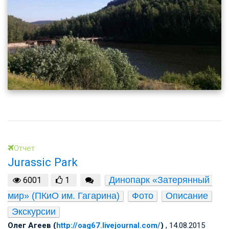
Отчет
Jurassic Park
Динопарк «Затерянный 
6001
1
мир» (ПКиО им. Гагарина)
Фото
Описание
Экскурсии
Олег Агеев (
http://oag67.livejournal.com/
)
, 14.08.2015