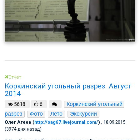
Отчет
Коркинский угольный разрез. Август
2014
Коркинский угольный 
5618
6
разрез
Фото
Лето
Экскурсии
Олег Агеев (
http://oag67.livejournal.com/
)
, 18.09.2015
(3974 дня назад)