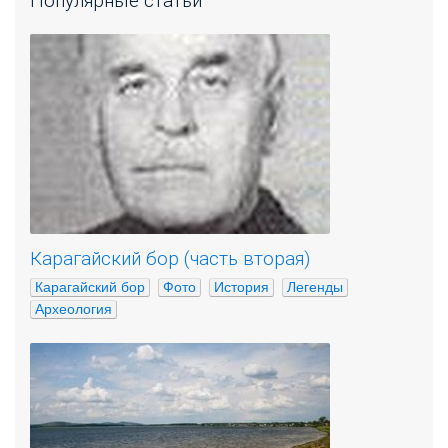
Популярные статьи
Карагайский бор (часть вторая)
Карагайский бор
Фото
История
Легенды
Археология