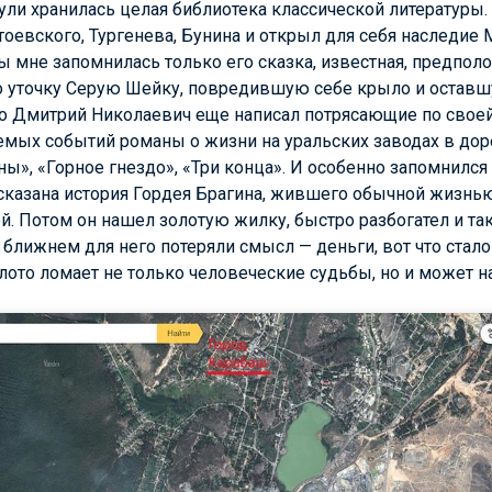
були хранилась целая библиотека классической литературы.
евского, Тургенева, Бунина и открыл для себя наследие 
 мне запомнилась только его сказка, известная, предпол
о уточку Серую Шейку, повредившую себе крыло и остав
что Дмитрий Николаевич еще написал потрясающие по свое
емых событий романы о жизни на уральских заводах в до
», «Горное гнездо», «Три конца». И особенно запомнилс
ссказана история Гордея Брагина, жившего обычной жизнью
. Потом он нашел золотую жилку, быстро разбогател и таки
о ближнем для него потеряли смысл — деньги, вот что стало
золото ломает не только человеческие судьбы, но и может 