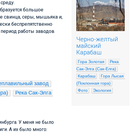
среду.
образуется большое
е свинца, серы, мышьяка и,
чески беспрепятственно
 период работы заводов
Черно-желтый
майский
Карабаш
Гора Золотая
Река 
Сак-Элга (Сак-Елга)
Карабаш
Гора Лысая 
еплавильный завод
(Поклонная гора)
Фото
Экология
ра)
Река Сак-Элга 
инбурга. У меня не было
иги. А их было много: