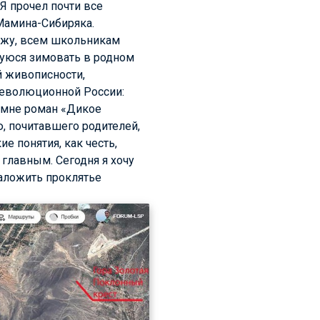
 Я прочел почти все
Мамина-Сибиряка.
ожу, всем школьникам
шуюся зимовать в родном
й живописности,
революционной России:
я мне роман «Дикое
, почитавшего родителей,
е понятия, как честь,
 главным. Сегодня я хочу
наложить проклятье