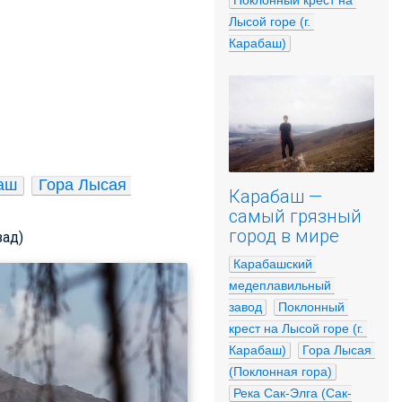
Поклонный крест на 
Лысой горе (г. 
Карабаш)
аш
Гора Лысая 
Карабаш —
самый грязный
город в мире
зад)
Карабашский 
медеплавильный 
завод
Поклонный 
крест на Лысой горе (г. 
Карабаш)
Гора Лысая 
(Поклонная гора)
Река Сак-Элга (Сак-