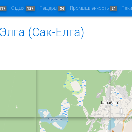
Отдых
Пещеры
Промышленность
Рек
117
127
34
24
Элга (Сак-Елга)