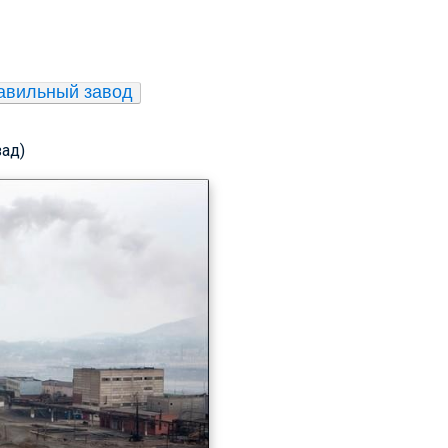
авильный завод
зад)