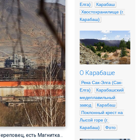
Елга)
Карабаш
Хвостохранилище (г. 
Карабаш)
О Карабаше
Река Сак-Элга (Сак-
Елга)
Карабашский 
медеплавильный 
завод
Карабаш
Поклонный крест на 
Лысой горе (г. 
Карабаш)
Фото
Череповец, есть Магнитка…