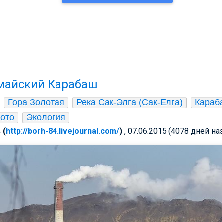
майский Карабаш
Гора Золотая
Река Сак-Элга (Сак-Елга)
Караб
ото
Экология
 (
http://borh-84.livejournal.com/
)
, 07.06.2015 (4078 дней на