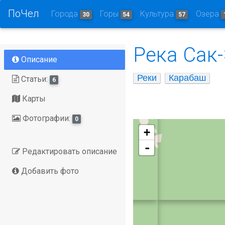
ПоЧел
Города
Горы
Культура
Озера
30
54
57
Река Сак-
Описание
Реки
Карабаш
Статьи:
6
Карты
Фотографии:
0
+
-
Редактировать описание
Добавить фото