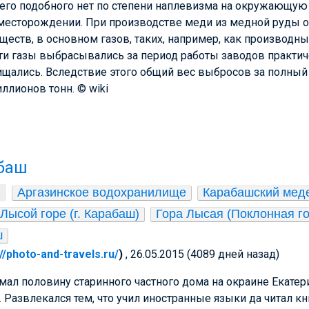
его подобного нет по степени наплевизма на окружающую 
 месторождении. При производстве меди из медной руды 
еств, в основном газов, таких, например, как производны
эти газы выбрасывались за период работы заводов практи
ищались. Вследствие этого общий вес выбросов за полный
ллионов тонн. © wiki
абаш
Аргазинское водохранилище
Карабашский мед
Лысой горе (г. Карабаш)
Гора Лысая (Поклонная го
ш
://photo-and-travels.ru/
)
, 26.05.2015 (4089 дней назад)
имал половину старинного частного дома на окраине Екатер
. Развлекался тем, что учил иностранные языки да читал кн