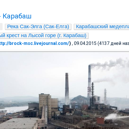
 - Карабаш
Река Сак-Элга (Сак-Елга)
Карабашский медепл
й крест на Лысой горе (г. Карабаш)
ttp://brock-msc.livejournal.com/
)
, 09.04.2015 (4137 дней на