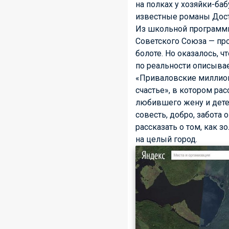
на полках у хозяйки-ба
известные романы Досто
Из школьной программы
Советского Союза — пр
болоте. Но оказалось, 
по реальности описыва
«Приваловские миллионы
счастье», в котором ра
любившего жену и детей
совесть, добро, забота 
рассказать о том, как 
на целый город.