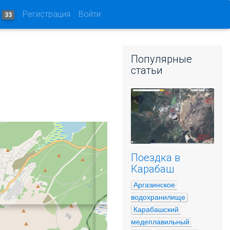
и
Регистрация
Войти
33
Популярные
статьи
Поездка в
Карабаш
Аргазинское 
водохранилище
Карабашский 
медеплавильный 