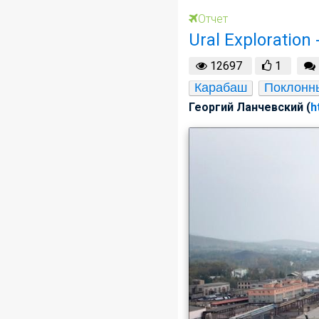
Отчет
Ural Exploration
12697
1
Карабаш
Поклонны
Георгий Ланчевский (
h