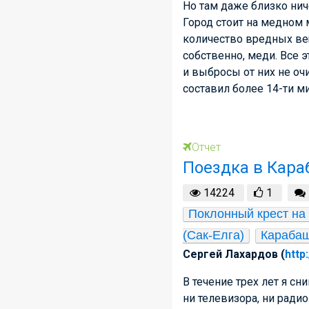
Но там даже близко нич
Город стоит на медном
количество вредных вещ
собственно, меди. Все 
и выбросы от них не оч
составил более 14-ти ми
Отчет
Поездка в Кар
14224
1
Поклонный крест на 
(Сак-Елга)
Караба
Сергей Лахардов (
http
В течение трех лет я сн
ни телевизора, ни радио