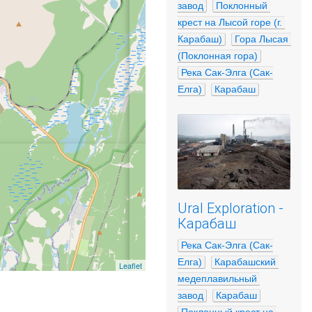
завод
Поклонный 
крест на Лысой горе (г. 
Карабаш)
Гора Лысая 
(Поклонная гора)
Река Сак-Элга (Сак-
Елга)
Карабаш
Ural Exploration -
Карабаш
Река Сак-Элга (Сак-
Елга)
Карабашский 
Leaflet
медеплавильный 
завод
Карабаш