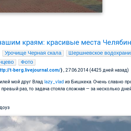
нашим краям: красивые места Челябин
Урочище Черная скала
Шершневское водохран
анцево
Фото
ttp://t-berg.livejournal.com/
)
, 27.06.2014 (4425 дней назад)
илей мой друг Влад
lazy_vlad
из Бишкека. Очень славно пр
 превый раз, то задача стояла сложная — за несколько дне
доуз