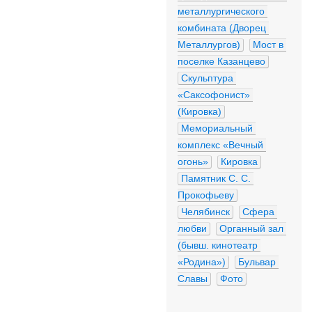
металлургического 
комбината (Дворец 
Металлургов)
Мост в 
поселке Казанцево
Скульптура 
«Саксофонист» 
(Кировка)
Мемориальный 
комплекс «Вечный 
огонь»
Кировка
Памятник С. С. 
Прокофьеву
Челябинск
Сфера 
любви
Органный зал 
(бывш. кинотеатр 
«Родина»)
Бульвар 
Славы
Фото