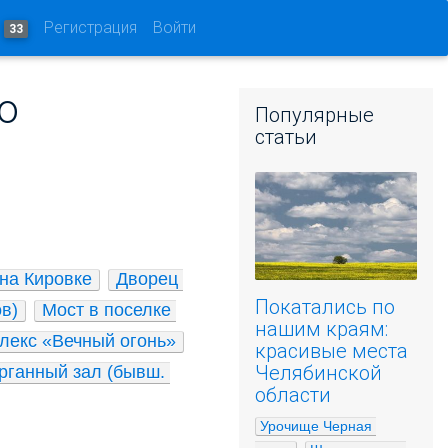
и
Регистрация
Войти
33
о
Популярные
статьи
на Кировке
Дворец 
Покатались по
в)
Мост в поселке 
нашим краям:
екс «Вечный огонь»
красивые места
Челябинской
рганный зал (бывш. 
области
Урочище Черная 