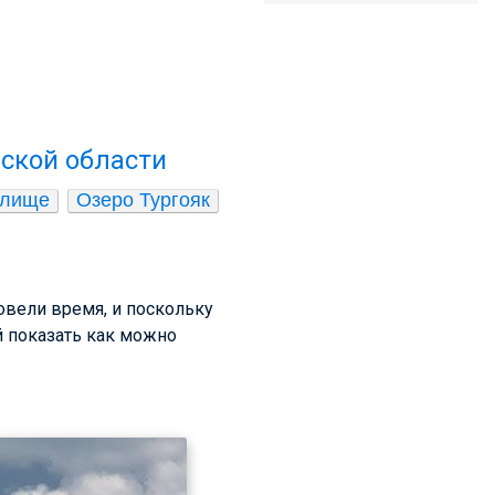
ской области
илище
Озеро Тургояк
овели время, и поскольку
й показать как можно