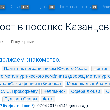
Отдых
Пещеры
Промышленность
Рек
117
127
34
24
ост в поселке Казанцев
ие
Популярные
должаем знакомство.
Памятник пограничникам Южного Урала
Фонтан 
го металлургического комбината (Дворец Металлурго
ура «Саксофонист» (Кировка)
Мемориальный компл
 С. С. Прокофьеву
Челябинск
Сфера любви
О
Бульвар Славы
Фото
67.livejournal.com/
)
, 07.04.2015 (4142 дня назад)