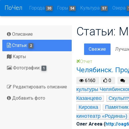
ПоЧел
Города
Горы
Культура
Озера
30
54
57
Статьи: М
Описание
Статьи:
2
Свежие
Лучш
Карты
Отчет
Фотографии:
Челябинск. Про
1
6160
0
Редактировать описание
культуры Челябинско
Добавить фото
Казанцево
Скульпт
Кировка
Памятник
кинотеатр «Родина»)
Олег Агеев (
http://oag