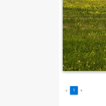
«
1
»