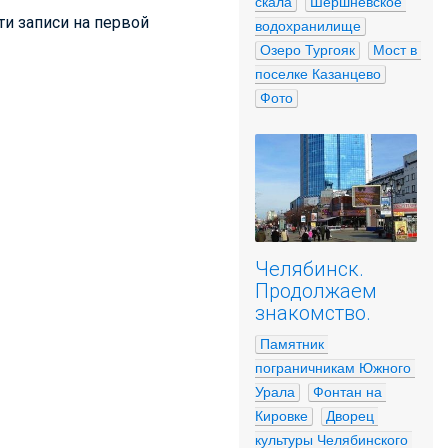
скала
Шершневское 
ти записи на первой
водохранилище
Озеро Тургояк
Мост в 
поселке Казанцево
Фото
Челябинск.
Продолжаем
знакомство.
Памятник 
пограничникам Южного 
Урала
Фонтан на 
Кировке
Дворец 
культуры Челябинского 