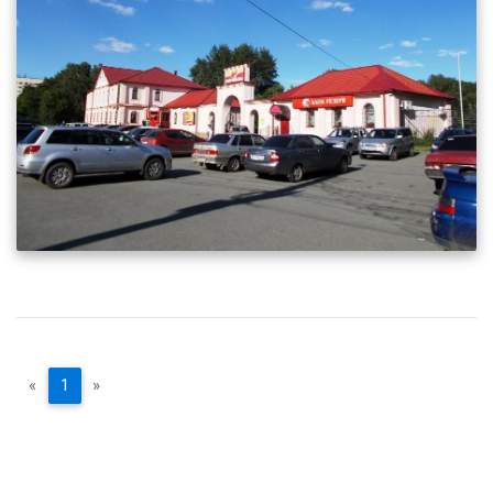
«
1
»