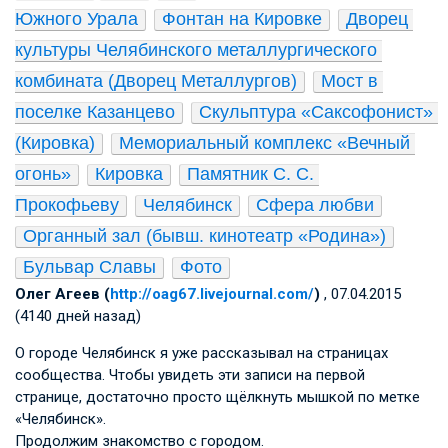
Южного Урала
Фонтан на Кировке
Дворец 
культуры Челябинского металлургического 
комбината (Дворец Металлургов)
Мост в 
поселке Казанцево
Скульптура «Саксофонист» 
(Кировка)
Мемориальный комплекс «Вечный 
огонь»
Кировка
Памятник С. С. 
Прокофьеву
Челябинск
Сфера любви
Органный зал (бывш. кинотеатр «Родина»)
Бульвар Славы
Фото
Олег Агеев (
http://oag67.livejournal.com/
)
, 07.04.2015
(4140 дней назад)
О городе Челябинск я уже рассказывал на страницах
сообщества. Чтобы увидеть эти записи на первой
странице, достаточно просто щёлкнуть мышкой по метке
«Челябинск».
Продолжим знакомство с городом.