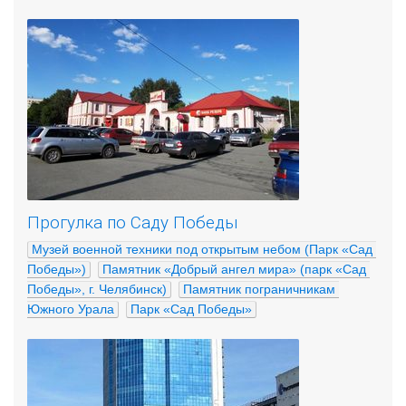
Прогулка по Саду Победы
Музей военной техники под открытым небом (Парк «Сад 
Победы»)
Памятник «Добрый ангел мира» (парк «Сад 
Победы», г. Челябинск)
Памятник пограничникам 
Южного Урала
Парк «Сад Победы»