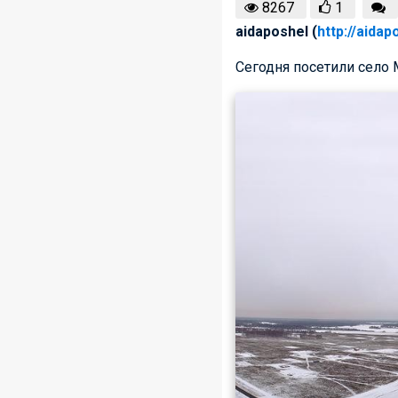
8267
1
aidaposhel (
http://aidap
Сегодня посетили село 