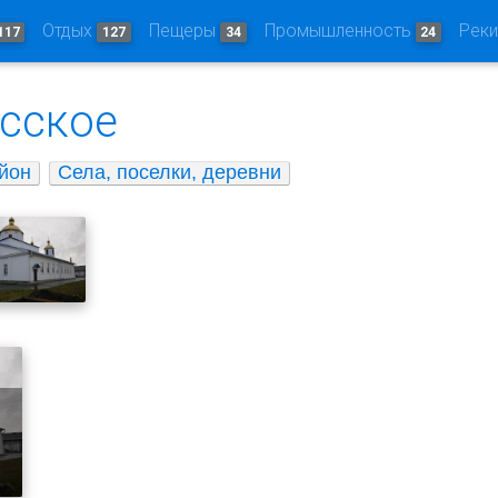
Отдых
Пещеры
Промышленность
Рек
117
127
34
24
сское
йон
Села, поселки, деревни