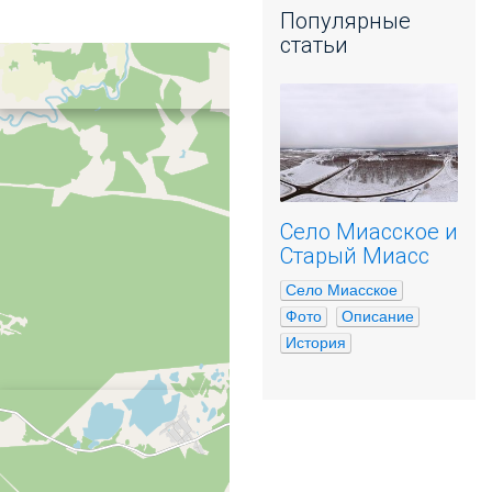
Популярные
статьи
Село Миасское и
Старый Миасс
Село Миасское
Фото
Описание
История