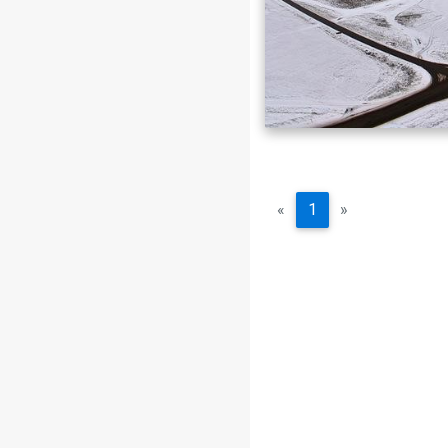
«
1
»