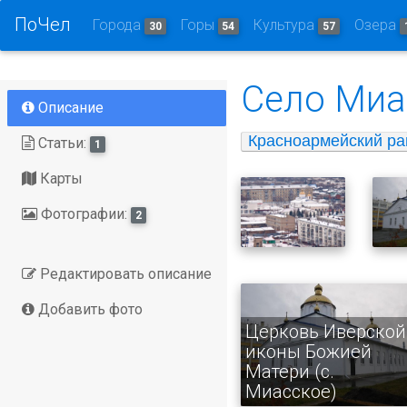
ПоЧел
Города
Горы
Культура
Озера
30
54
57
Село Миа
Описание
Красноармейский ра
Статьи:
1
Карты
Фотографии:
2
Редактировать описание
Добавить фото
Церковь Иверской
иконы Божией
Матери (с.
Миасское)