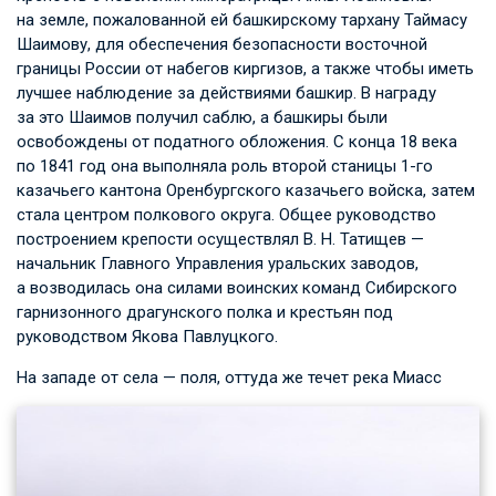
на земле, пожалованной ей башкирскому тархану Таймасу
Шаимову, для обеспечения безопасности восточной
границы России от набегов киргизов, а также чтобы иметь
лучшее наблюдение за действиями башкир. В награду
за это Шаимов получил саблю, а башкиры были
освобождены от податного обложения. С конца 18 века
по 1841 год она выполняла роль второй станицы 1-го
казачьего кантона Оренбургского казачьего войска, затем
стала центром полкового округа. Общее руководство
построением крепости осуществлял
В. Н. Татищев
—
начальник Главного Управления уральских заводов,
а возводилась она силами воинских команд Сибирского
гарнизонного драгунского полка и крестьян под
руководством Якова Павлуцкого.
На западе от села — поля, оттуда же течет река Миасс