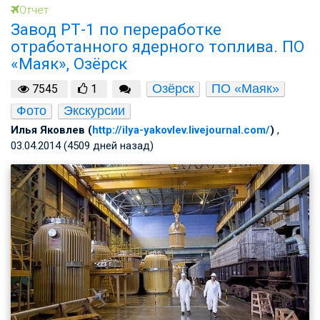
Отчет
Завод РТ-1 по переработке
отработанного ядерного топлива. ПО
«Маяк», Озёрск
Озёрск
ПО «Маяк»
7545
1
Фото
Экскурсии
Илья Яковлев (
http://ilya-yakovlev.livejournal.com/
)
,
03.04.2014 (4509 дней назад)