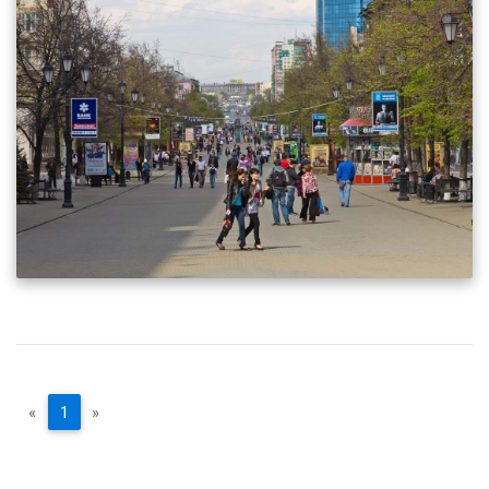
«
1
»