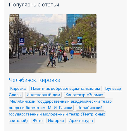
Популярные статьи
Челябинск: Кировка
Кировка
Памятник добровольцам-танкистам
Бульвар 
Славы
Инженерный дом
Кинотеатр «Знамя»
Челябинский государственный академический театр 
оперы и балета им. М. И. Глинки
Челябинский 
государственный молодёжный театр (Театр юных 
зрителей)
Фото
История
Архитектура