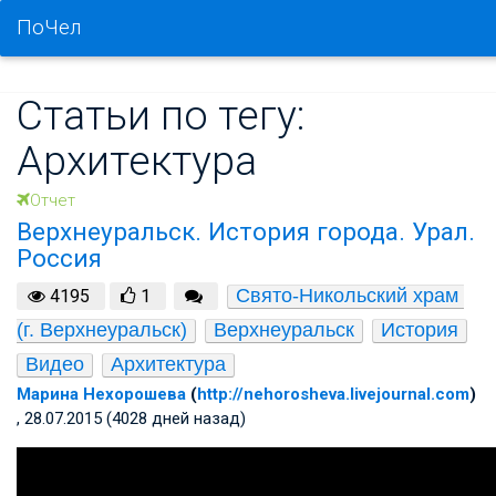
ПоЧел
Статьи по тегу:
Архитектура
Отчет
Верхнеуральск. История города. Урал.
Россия
Свято-Никольский храм 
4195
1
(г. Верхнеуральск)
Верхнеуральск
История
Видео
Архитектура
Марина Нехорошева
(
http://nehorosheva.livejournal.com
)
, 28.07.2015 (4028 дней назад)