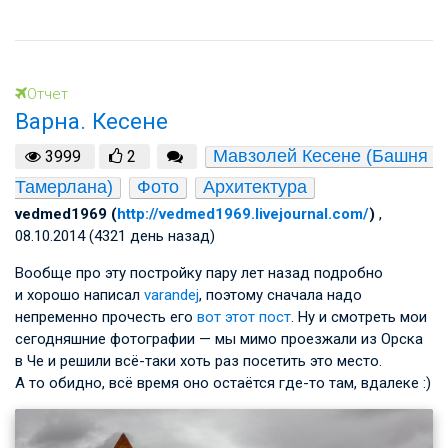
Отчет
Варна. Кесене
Мавзолей Кесене (Башня 
3999
2
Тамерлана)
Фото
Архитектура
vedmed1969 (
http://vedmed1969.livejournal.com/
)
,
08.10.2014 (4321 день назад)
Вообще про эту постройку пару лет назад подробно
и хорошо написал
varandej
, поэтому сначала надо
непременно прочесть его
вот этот пост
. Ну и смотреть мои
сегодняшние фотографии — мы мимо проезжали из Орска
в Че и решили всё-таки хоть раз посетить это место.
А то обидно, всё время оно остаётся где-то там, вдалеке :)