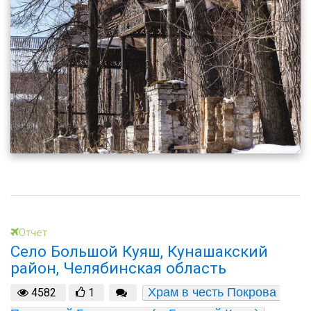
Отчет
Село Большой Куяш, Кунашакский
район, Челябинская область
Храм в честь Покрова 
4582
1