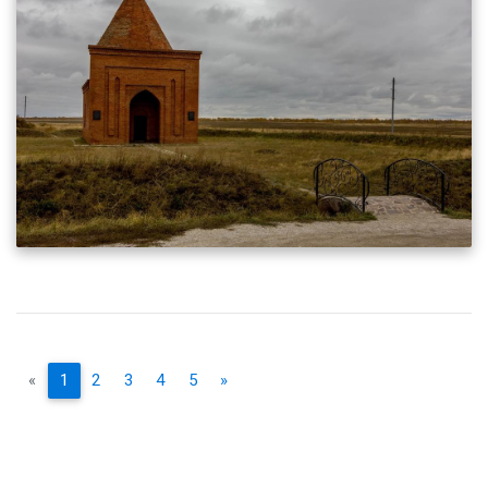
«
1
2
3
4
5
»