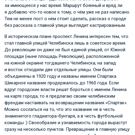
за имеющееся у нас время. Маршрут боянный и вряд ли
я добавлю что-то новое к тому, о чём уже не раз написано.
Тем не менее пост о нём стоит сделать, рассказ о городе
без рассказа о главной улице выглядит кастрированным.
В историческом плане проспект Ленина интересен тем, что
стал главной улицей Челябинска лишь в советское время.
До революции он даже не был единой улицей, от Южной
площади (ныне площадь Революции), расположенной
на южной окраине тогдашнего Челябинска, на запад
и восток отходили две отдельные улицы. Они были
объединены в 1920 году и названы именем Спартака.
Шикарное название продержалось до 1960 года. Если
вдруг городские власти решат бороться с именем Ленина
на карте города, то я предлагаю своим челябинским
френдам настаивать на возвращении названия «Спартак».
Можно сослаться на то, что это название не в честь
знаменитого гладиатора-бунтаря, а в честь футбольной
команды :) Своеобразие и узнаваемость города вырастут
сразу на несколько пунктов. Превращение в главную улицу