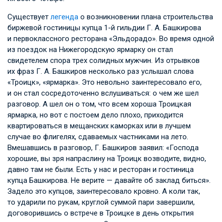
Существует
легенда
о возникновении плана строительства
биржевой гостиницы купца 1-й гильдии
Г. А. Башкирова
и первоклассного ресторана «Эльдорадо». Во время одной
из поездок на Нижегородскую ярмарку он стал
свидетелем спора трех солидных мужчин. Из отрывков
их фраз
Г. А. Башкиров
несколько раз услышал слова
«Троицк», «ярмарка». Это невольно заинтересовало его,
и он стал сосредоточенно вслушиваться: о чем же шел
разговор. А шел он о том, что всем хороша Троицкая
ярмарка, но вот с постоем дело плохо, приходится
квартироваться в мещанских каморках или в лучшем
случае во флигелях, сдаваемых частниками на лето.
Вмешавшись в разговор, Г. Башкиров заявил: «Господа
хорошие, вы зря напраслину на Троицк возводите, видно,
давно там не были. Есть у нас и ресторан и гостиница
купца Башкирова. Не верите — давайте об заклад биться».
Задело это купцов, заинтересовало кровно. А коли так,
то ударили по рукам, круглой суммой пари завершили,
договорившись о встрече в Троицке в день открытия