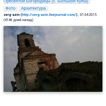
Пресвятой Богородицы (с. Большой Куяш)
Фото
Архитектура
serg-azin (
http://serg-azin.livejournal.com/
)
, 01.04.2015
(4146 дней назад)