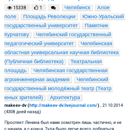
Челябинск
Алое 
15338
1
поле
Площадь Революции
Южно-Уральский 
государственный университет
Памятник 
Курчатову
Челябинский государственный 
педагогический университет
Челябинская 
областная универсальная научная библиотека 
(Публичная библиотека)
Театральная 
площадь
Челябинская государственная 
агроинженерная академия
Челябинский 
государственный молодёжный театр (Театр 
юных зрителей)
Архитектура
makeev-dv (
http://makeev-dv.livejournal.com/
)
, 21.10.2014
(4308 дней назад)
Проспект Ленина был нами осмотрен лишь частично, и не
с начала, а с конца. Туда было легче всего добраться