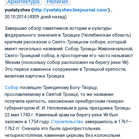
Архитектура
Религия
yuvlatyshev (
http://yuvlatyshev.livejournal.com/
)
,
20.10.2014 (4309 дней назад)
Завершаю обзор памятников истории и культуры
федерального значения в Троицке (Челябинская область)
кратким рассказом о Свято-Троицком соборе, который
имеет несколько названий: Собор Троицы Живоначальной,
Свято-Троицкий собор, в просторечии его часто называют
Уйским (поскольку собор расположен на берегу реки Уй).
Это первое каменное сооружение в Троицкой крепости,
визитная карточка Троицка.
Собор
посвящен Триединому Богу-Творцу,
прославляемому в Святой Троице, то же название
получила крепость, заложенная оренбургским генерал-
губернатором
И. И. Неплюевым
в день праздника Троицы
22 мая 1743 г. Каменный храм на берегу реки Уй был
заложен в 1754 году.
Строительство
завершилось в 1761—
1762 гг. Сначала это была однопрестольная,
четырехстолпная, каменная церковь без колокольни.