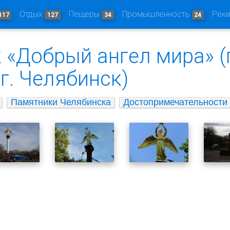
Отдых
Пещеры
Промышленность
Рек
117
127
34
24
 «Добрый ангел мира» (
г. Челябинск)
Памятники Челябинска
Достопримечательности