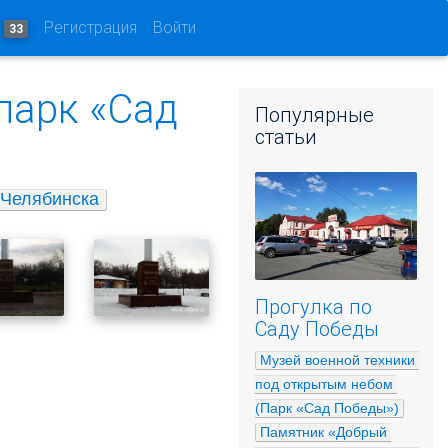
и
Регистрация
Войти
33
парк «Сад
Популярные
статьи
 Челябинска
Прогулка по
Саду Победы
Музей военной техники 
под открытым небом 
(Парк «Сад Победы»)
Памятник «Добрый 