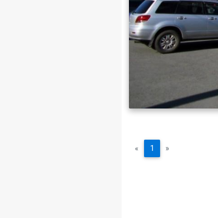
«
1
»