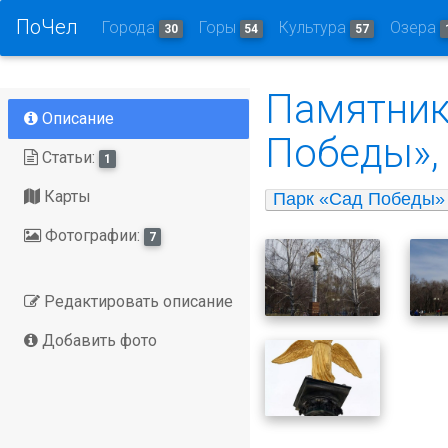
ПоЧел
Города
Горы
Культура
Озера
30
54
57
Памятник
Описание
Победы», 
Статьи:
1
Карты
Парк «Сад Победы»
Фотографии:
7
Редактировать описание
Добавить фото