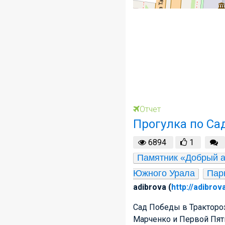
Отчет
Прогулка по Са
6894
1
Памятник «Добрый ан
Южного Урала
Пар
adibrova (
http://adibrov
Сад Победы в Трактороз
Марченко и Первой Пяти