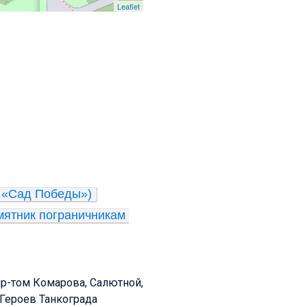
Leaflet
к «Сад Победы»)
ятник пограничникам 
пр-том Комарова, Салютной,
 Героев Танкограда