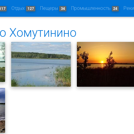
Отдых
Пещеры
Промышленность
Рек
117
127
34
24
ло Хомутинино