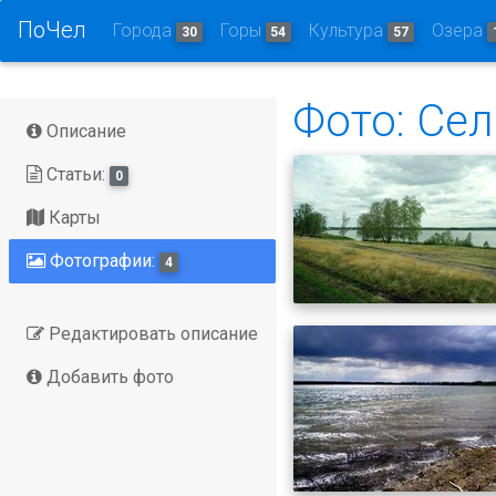
ПоЧел
Города
Горы
Культура
Озера
30
54
57
Фото: Се
Описание
Статьи:
0
Карты
Фотографии:
4
Редактировать описание
Добавить фото