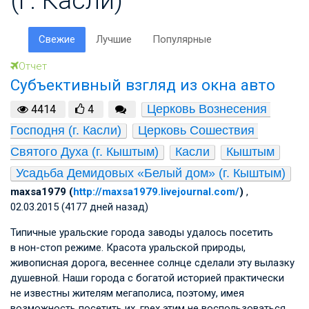
Свежие
Лучшие
Популярные
Отчет
Субъективный взгляд из окна авто
Церковь Вознесения 
4414
4
Господня (г. Касли)
Церковь Сошествия 
Святого Духа (г. Кыштым)
Касли
Кыштым
Усадьба Демидовых «Белый дом» (г. Кыштым)
maxsa1979 (
http://maxsa1979.livejournal.com/
)
,
02.03.2015 (4177 дней назад)
Типичные уральские города заводы удалось посетить
в нон-стоп режиме. Красота уральской природы,
живописная дорога, весеннее солнце сделали эту вылазку
душевной. Наши города с богатой историей практически
не известны жителям мегаполиса, поэтому, имея
возможность посетить их, грех этим не воспользоваться.