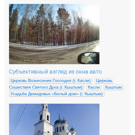
Субъективный взгляд из окна авто
Церковь Вознесения Господня (г. Касли)
Церковь 
Сошествия Святого Духа (г. Кыштым)
Касли
Кыштым
Усадьба Демидовых «Белый дом» (г. Кыштым)