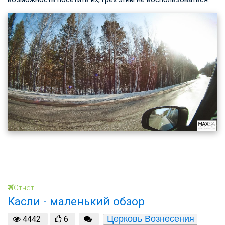
Отчет
Касли - маленький обзор
Церковь Вознесения 
4442
6