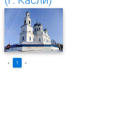
«
1
»