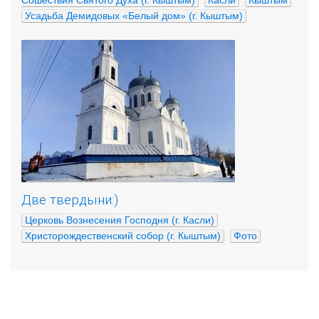
Сошествия Святого Духа (г. Кыштым)
Касли
Кыштым
Усадьба Демидовых «Белый дом» (г. Кыштым)
Две твердыни:)
Церковь Вознесения Господня (г. Касли)
Христорождественский собор (г. Кыштым)
Фото