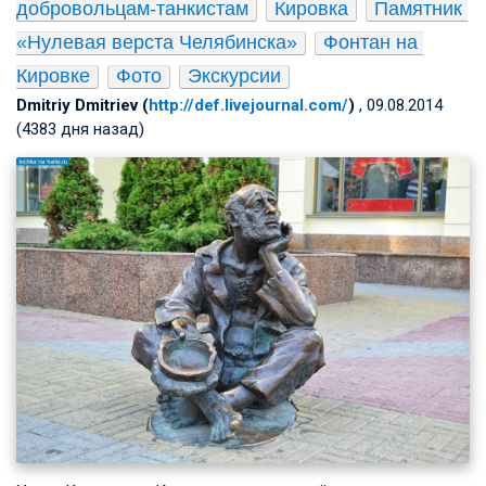
добровольцам-танкистам
Кировка
Памятник 
«Нулевая верста Челябинска»
Фонтан на 
Кировке
Фото
Экскурсии
Dmitriy Dmitriev (
http://def.livejournal.com/
)
, 09.08.2014
(4383 дня назад)