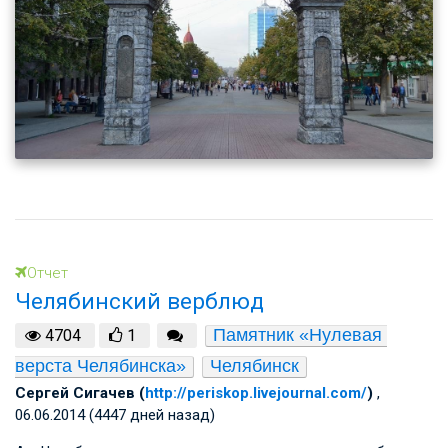
Отчет
Челябинский верблюд
Памятник «Нулевая 
4704
1
верста Челябинска»
Челябинск
Cергей Сигачев (
http://periskop.livejournal.com/
)
,
06.06.2014 (4447 дней назад)