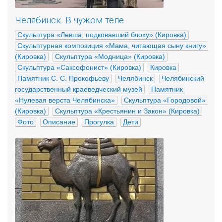
Челябинск. В чужом теле
Скульптура «Левша, подковавший блоху» (Кировка)
Скульптурная композиция «Мама, читающая сыну книгу» 
(Кировка)
Скульптура «Модница» (Кировка)
Скульптура «Саксофонист» (Кировка)
Кировка
Памятник С. С. Прокофьеву
Челябинск
Челябинский 
государственный краеведческий музей
Памятник 
«Нулевая верста Челябинска»
Скульптура «Городовой» 
(Кировка)
Скульптура «Крестьянин и Закон» (Кировка)
Фото
Описание
Прогулка
Дети