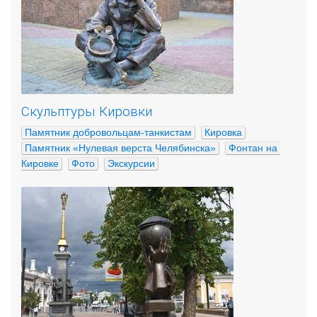
Скульптуры Кировки
Памятник добровольцам-танкистам
Кировка
Памятник «Нулевая верста Челябинска»
Фонтан на 
Кировке
Фото
Экскурсии