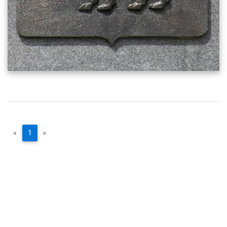
«
1
»