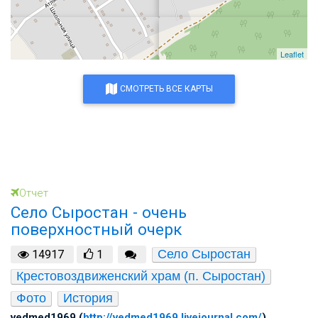
Leaflet
СМОТРЕТЬ ВСЕ КАРТЫ
Отчет
Село Сыростан - очень
поверхностный очерк
Село Сыростан
14917
1
Крестовоздвиженский храм (п. Сыростан)
Фото
История
vedmed1969 (
http://vedmed1969.livejournal.com/
)
,