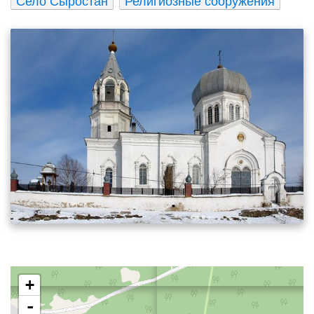
Село Сыростан
Религиозные сооружения
+
-