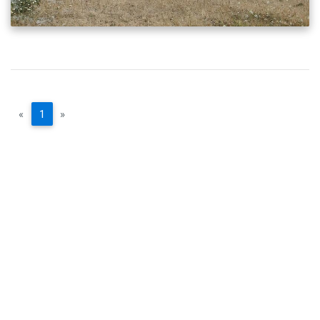
«
1
»