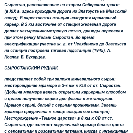
Сыростан, расположенное на старом Сибирском тракте
(в XIX в. здесь проходила дорога из Златоуста на Миасский
завод). В окрестностях станции находится мраморный
карьер. В 2 км восточнее от станции железная дорога
делает четырехкилометровую петлю, дважды пересекая
при этом речку Малый Сыростан. Во время
электрификации участка ж. д. от Челябинска до Златоуста
на станции построена тяговая подстанция (1945). А.
Козлов, Б. Бухарцев.
СЫРОСТАНСКИЙ РУДНИК
представляет собой три залежи минерального сырья:
месторождение мрамора в 3-х км к ЮЗ от ст. Сыростан.
(Добыча мрамора велась открытым карьерным способом
с целью получения сырья для флюса в металлургии.
Мрамор серый, белый с серыми прожилками. Залежь
мрамора приурочена к толще слюдистых сланцев).
Месторождение «Темное царство» в 8 км к СВ от ст.
Сыростан, где залегает поделочный мрамор белого цвета
с сероватыми и розоватыми пятнами, иногда с инъекциями