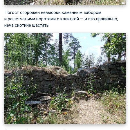
Погост огорожен невысоки каменным забором
и решетчатыми воротами с калиткой — и это правильно,
неча скотине шастать