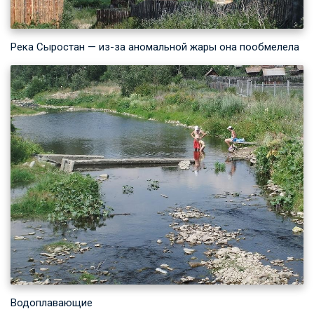
Река Сыростан — из-за аномальной жары она пообмелела
Водоплавающие