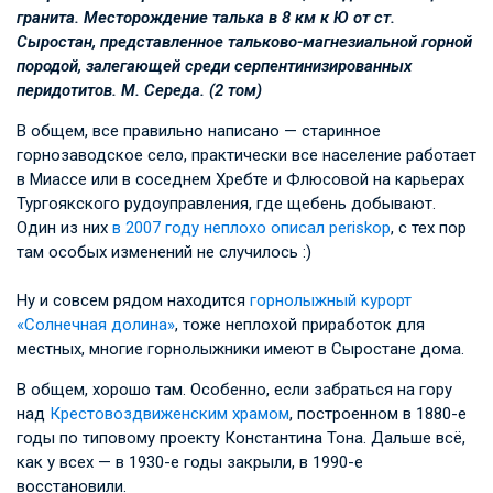
гранита. Месторождение талька в 8 км к Ю от ст.
Сыростан, представленное тальково-магнезиальной горной
породой, залегающей среди серпентинизированных
перидотитов. М. Середа. (2 том)
В общем, все правильно написано — старинное
горнозаводское село, практически все население работает
в Миассе или в соседнем Хребте и Флюсовой на карьерах
Тургоякского рудоуправления, где щебень добывают.
Один из них
в 2007 году неплохо описал
periskop
, с тех пор
там особых изменений не случилось :)
Ну и совсем рядом находится
горнолыжный курорт
«Солнечная долина»
, тоже неплохой приработок для
местных, многие горнолыжники имеют в Сыростане дома.
В общем, хорошо там. Особенно, если забраться на гору
над
Крестовоздвиженским храмом
, построенном в 1880-е
годы по типовому проекту Константина Тона. Дальше всё,
как у всех — в 1930-е годы закрыли, в 1990-е
восстановили.