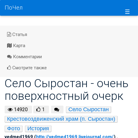
ПоЧел
☰
Статья
Карта
Комментарии
Смотрите также
Село Сыростан - очень
поверхностный очерк
Село Сыростан
14920
1
Крестовоздвиженский храм (п. Сыростан)
Фото
История
vedmed1969 (
http://vedmed1969.livejournal.com/
)
,