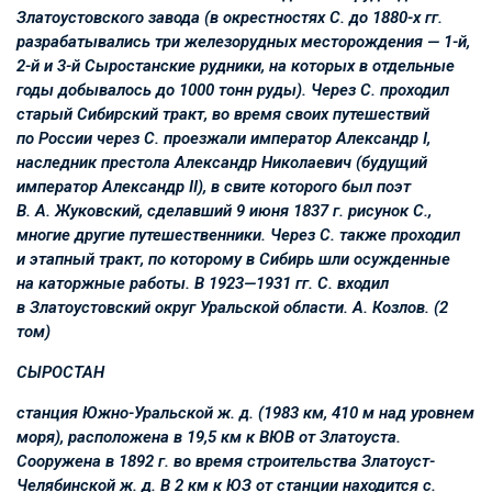
Златоустовского завода (в окрестностях С. до 1880-х гг.
разрабатывались три железорудных месторождения — 1-й,
2-й и 3-й Сыростанские рудники, на которых в отдельные
годы добывалось до 1000 тонн руды). Через С. проходил
старый Сибирский тракт, во время своих путешествий
по России через С. проезжали император Александр I,
наследник престола Александр Николаевич (будущий
император Александр II), в свите которого был поэт
В. А. Жуковский
, сделавший 9 июня 1837 г. рисунок С.,
многие другие путешественники. Через С. также проходил
и этапный тракт, по которому в Сибирь шли осужденные
на каторжные работы. В 1923—1931 гг. С. входил
в Златоустовский округ Уральской области. А. Козлов. (2
том)
СЫРОСТАН
станция Южно-Уральской ж. д. (1983 км, 410 м над уровнем
моря), расположена в 19,5 км к ВЮВ от Златоуста.
Сооружена в 1892 г. во время строительства Златоуст-
Челябинской ж. д. В 2 км к ЮЗ от станции находится с.