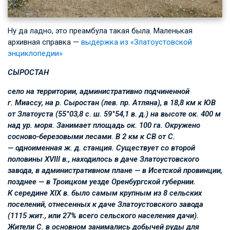
Ну да ладно, это преамбула такая была. Маленькая
архивная справка —
выдержка из «Златоустовской
энциклопедии»
СЫРОСТАН
село на территории, административно подчиненной
г. Миассу, на р. Сыростан (лев. пр. Атляна), в 18,8 км к ЮВ
от Златоуста (55°03,8 с. ш. 59°54,1 в. д.) на высоте ок. 400 м
над ур. моря. Занимает площадь ок. 100 га. Окружено
сосново-березовыми лесами. В 2 км к СВ от С.
— одноименная ж. д. станция. Существует со второй
половины XVIII в., находилось в даче Златоустовского
завода, в административном плане — в Исетской провинции,
позднее — в Троицком уезде Оренбургской губернии.
К середине XIX в. было самым крупным из 8 сельских
поселений, отнесенных к даче Златоустовского завода
(1115 жит., или 27% всего сельского населения дачи).
Жители С. в основном занимались добычей руды для