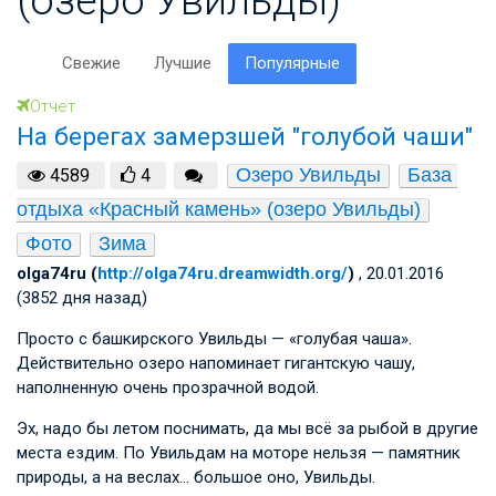
Свежие
Лучшие
Популярные
Отчет
На берегах замерзшей "голубой чаши"
Озеро Увильды
База 
4589
4
отдыха «Красный камень» (озеро Увильды)
Фото
Зима
olga74ru (
http://olga74ru.dreamwidth.org/
)
, 20.01.2016
(3852 дня назад)
Просто с башкирского Увильды — «голубая чаша».
Действительно озеро напоминает гигантскую чашу,
наполненную очень прозрачной водой.
Эх, надо бы летом поснимать, да мы всё за рыбой в другие
места ездим. По Увильдам на моторе нельзя — памятник
природы, а на веслах… большое оно, Увильды.