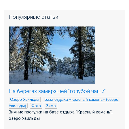
Популярные статьи
На берегах замерзшей "голубой чаши"
Озеро Увильды
База отдыха «Красный камень» (озеро 
Увильды)
Фото
Зима
Зимние прогулки на базе отдыха "Красный камень",
озеро Увильды.