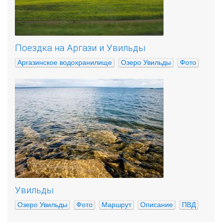
Поездка на Аргази и Увильды
Аргазинское водохранилище
Озеро Увильды
Фото
Увильды
Озеро Увильды
Фото
Маршрут
Описание
ПВД