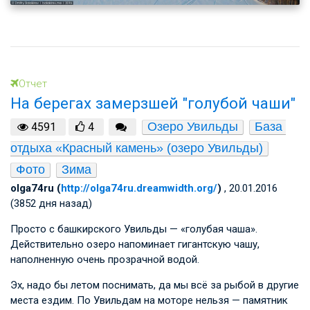
Отчет
На берегах замерзшей "голубой чаши"
Озеро Увильды
База 
4591
4
отдыха «Красный камень» (озеро Увильды)
Фото
Зима
olga74ru (
http://olga74ru.dreamwidth.org/
)
, 20.01.2016
(3852 дня назад)
Просто с башкирского Увильды — «голубая чаша».
Действительно озеро напоминает гигантскую чашу,
наполненную очень прозрачной водой.
Эх, надо бы летом поснимать, да мы всё за рыбой в другие
места ездим. По Увильдам на моторе нельзя — памятник