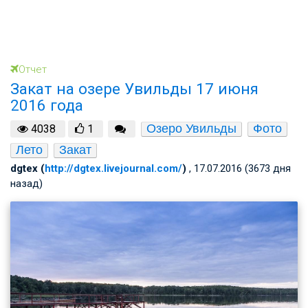
Отчет
Закат на озере Увильды 17 июня
2016 года
Озеро Увильды
Фото
4038
1
Лето
Закат
dgtex (
http://dgtex.livejournal.com/
)
, 17.07.2016 (3673 дня
назад)