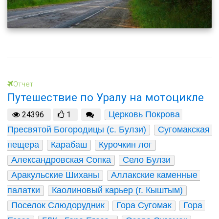
Отчет
Путешествие по Уралу на мотоцикле
Церковь Покрова 
24396
1
Пресвятой Богородицы (с. Булзи)
Сугомакская 
пещера
Карабаш
Курочкин лог
Александровская Сопка
Село Булзи
Аракульские Шиханы
Аллакские каменные 
палатки
Каолиновый карьер (г. Кыштым)
Поселок Слюдорудник
Гора Сугомак
Гора 