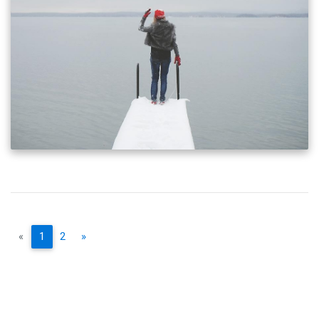
«
1
2
»