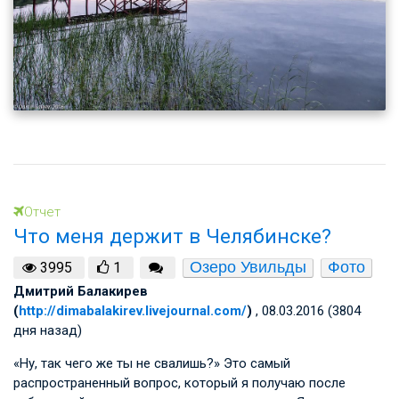
Отчет
Что меня держит в Челябинске?
Озеро Увильды
Фото
3995
1
Дмитрий Балакирев
(
http://dimabalakirev.livejournal.com/
)
, 08.03.2016 (3804
дня назад)
«Ну, так чего же ты не свалишь?» Это самый
распространенный вопрос, который я получаю после