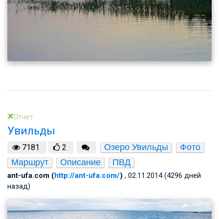
Отчет
Увильды
Озеро Увильды
Фото
7181
2
Маршрут
Описание
ПВД
ant-ufa.com (
http://ant-ufa.com/
)
, 02.11.2014 (4296 дней
назад)