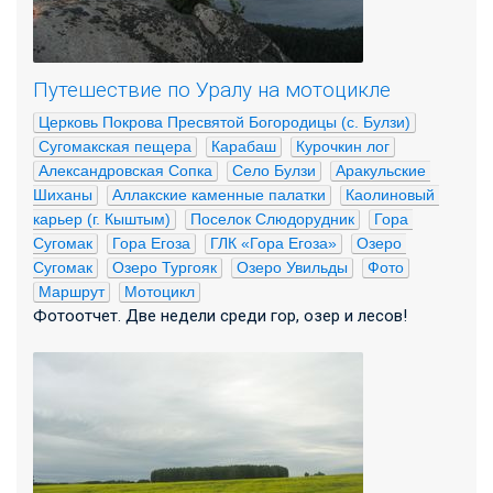
Путешествие по Уралу на мотоцикле
Церковь Покрова Пресвятой Богородицы (с. Булзи)
Сугомакская пещера
Карабаш
Курочкин лог
Александровская Сопка
Село Булзи
Аракульские 
Шиханы
Аллакские каменные палатки
Каолиновый 
карьер (г. Кыштым)
Поселок Слюдорудник
Гора 
Сугомак
Гора Егоза
ГЛК «Гора Егоза»
Озеро 
Сугомак
Озеро Тургояк
Озеро Увильды
Фото
Маршрут
Мотоцикл
Фотоотчет. Две недели среди гор, озер и лесов!