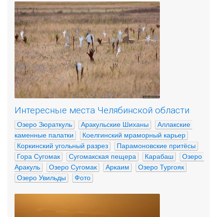
Интересные места Челябинской области
Озеро Зюраткуль
Аракульские Шиханы
Аллакские 
каменные палатки
Коелгинский мраморный карьер
Коркинский угольный разрез
Парамоновские притёсы
Гора Сугомак
Сугомакская пещера
Карабаш
Озеро 
Аракуль
Озеро Сугомак
Аркаим
Озеро Тургояк
Озеро Увильды
Фото