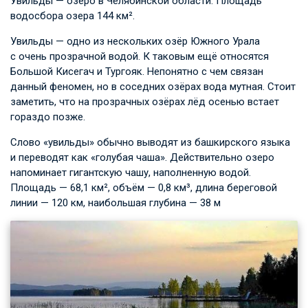
Увильды́ — озеро в Челябинской области. Площадь
водосбора озера 144 км².
Увильды — одно из нескольких озёр Южного Урала
с очень прозрачной водой. К таковым ещё относятся
Большой Кисегач и Тургояк. Непонятно с чем связан
данный феномен, но в соседних озёрах вода мутная. Стоит
заметить, что на прозрачных озёрах лёд осенью встает
гораздо позже.
Слово «увильды» обычно выводят из башкирского языка
и переводят как «голубая чаша». Действительно озеро
напоминает гигантскую чашу, наполненную водой.
Площадь — 68,1 км², объём — 0,8 км³, длина береговой
линии — 120 км, наибольшая глубина — 38 м