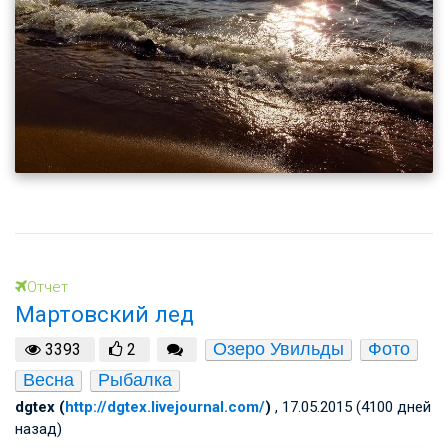
Отчет
Мартовский лед
Озеро Увильды
Фото
3393
2
Весна
Рыбалка
dgtex (
http://dgtex.livejournal.com/
)
, 17.05.2015 (4100 дней
назад)