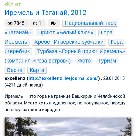
Отчет
Иремель и Таганай, 2012
Национальный парк 
7845
1
«Таганай»
Приют «Белый ключ»
Гора 
Иремель
Хребет Инзерские зубчатки
Гора 
Жеребчик
Турбаза «Горный приют Иремель» 
(компания «Роза ветров»)
Фото
Туризм
Весна
Карта
exxellenz (
http://exxellenz.livejournal.com/
)
, 28.01.2015
(4211 дней назад)
Иремель — это гора на границе Башкирии и Челябинской
области. Место хоть и удаленное, но популярное, народу
по лесу шатается изрядно.