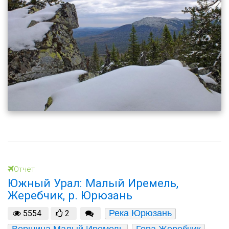
Отчет
Южный Урал: Малый Иремель,
Жеребчик, р. Юрюзань
Река Юрюзань
5554
2
Вершина Малый Иремель
Гора Жеребчик