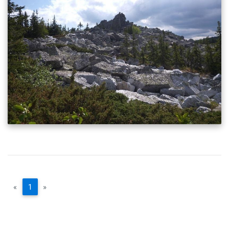
«
1
»