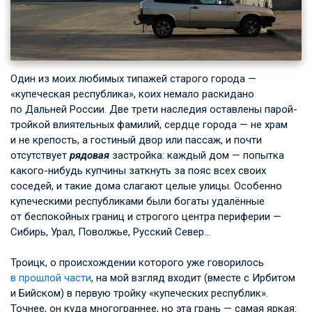
Один из моих любимых типажей старого города —
«купеческая республика», коих немало раскидано
по Дальней России. Две трети наследия оставлены парой-
тройкой влиятельных фамилий, сердце города — не храм
и не крепость, а гостиный двор или пассаж, и почти
отсутствует
рядовая
застройка: каждый дом — попытка
какого-нибудь купчины заткнуть за пояс всех своих
соседей, и такие дома слагают целые улицы. Особенно
купеческими республиками были богаты удалённые
от беспокойных границ и строгого центра периферии —
Сибирь, Урал, Поволжье, Русский Север…
Троицк, о происхождении которого уже говорилось
в прошлой части
, на мой взгляд входит (вместе с Ирбитом
и Бийском) в первую тройку «купеческих республик».
Точнее, он куда многограннее, но эта грань — самая яркая: