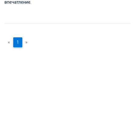
впечатление.
«
1
»