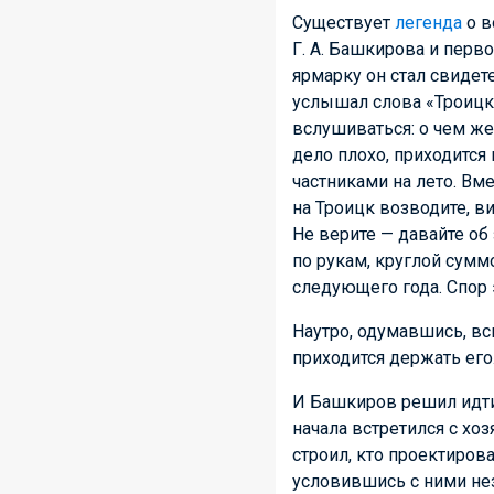
Существует
легенда
о в
Г. А. Башкирова
и перво
ярмарку он стал свидет
услышал слова «Троицк»
вслушиваться: о чем же
дело плохо, приходится
частниками на лето. Вм
на Троицк возводите, ви
Не верите — давайте об 
по рукам, круглой сумм
следующего года. Спор 
Наутро, одумавшись, вс
приходится держать его
И Башкиров решил идти 
начала встретился с хоз
строил, кто проектирова
условившись с ними нез