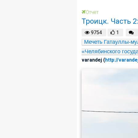
Отчет
Троицк. Часть 2
9754
1
Мечеть Гатауллы-мул
«Челябинского госуд
varandej (
http://varande