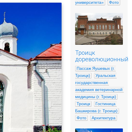
университета»
Фото
Троицк
дореволюционный
Пассаж Яушевых (г. 
Троицк)
Уральская 
государственная 
академия ветеринарной 
медицины (г. Троицк)
Троицк
Гостиница 
Башкирова (г. Троицк)
Фото
Архитектура