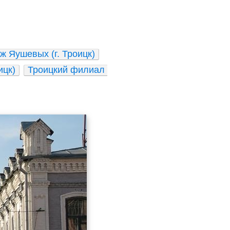
ж Яушевых (г. Троицк)
ицк)
Троицкий филиал 