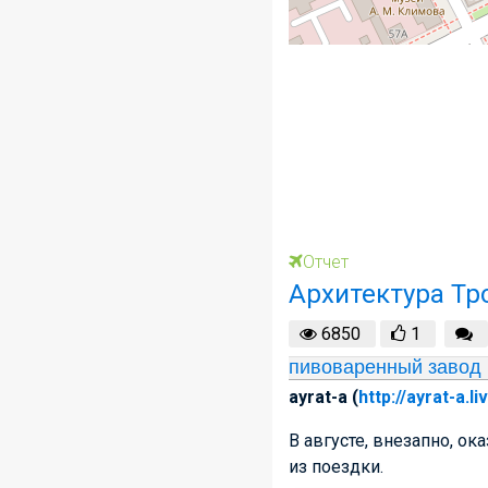
Отчет
Архитектура Тр
6850
1
пивоваренный завод 
ayrat-a (
http://ayrat-a.l
В августе, внезапно, ок
из поездки.