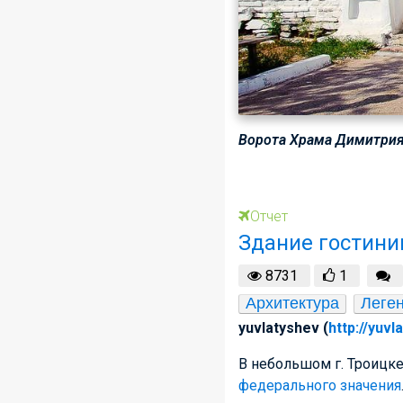
Ворота Храма Димитрия 
Отчет
Здание гостини
8731
1
Архитектура
Леге
yuvlatyshev (
http://yuvl
В небольшом г. Троицке
федерального значения