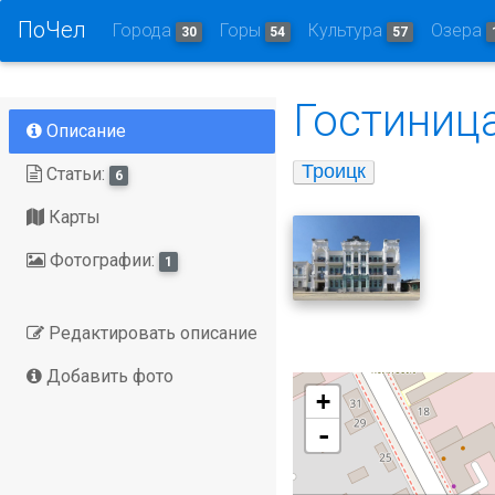
ПоЧел
Города
Горы
Культура
Озера
30
54
57
Гостиница
Описание
Троицк
Статьи:
6
Карты
Фотографии:
1
Редактировать описание
Добавить фото
+
-