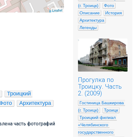
(г. Троицк)
Фото
Leaflet
Описание
История
Архитектура
Легенды
Прогулка по
Троицку. Часть
2. (2009)
Троицкий 
Фото
Архитектура
Гостиница Башкирова 
(г. Троицк)
Троицк
Троицкий филиал 
авлена часть фотографий
«Челябинского 
государственного 