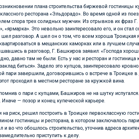
озникновении плана строительства биржевой гостиницы ку
классного ресторана «Эльдорадо». Во время одной из по
елем спора трех солидных мужчин. Из отрывков их фраз
Г.
, «ярмарка». Это невольно заинтересовало его, и он стал 
 шел разговор. А шел он о том, что всем хороша Троицкая я
 квартироваться в мещанских каморках или в лучшем случ
ешавшись в разговор, Г. Башкиров заявил: «Господа хорош
дно, давно там не были. Есть у нас и ресторан и гостиница
заклад биться». Задело это купцов, заинтересовало кровно.
ой пари завершили, договорившись о встрече в Троицке в
этот проходил в местном ресторане за кружкой вина.
помнив о пари с купцами, Башкиров не на шутку испугался.
. Иначе — позор и конец купеческой карьере.
на риск, решил построить в Троицке первоклассную гости
яином гостиницы и ресторана, в котором заключалось пари.
л и во что обошлось строительство, уточнив адреса архите
амедлительно приступить к делу.