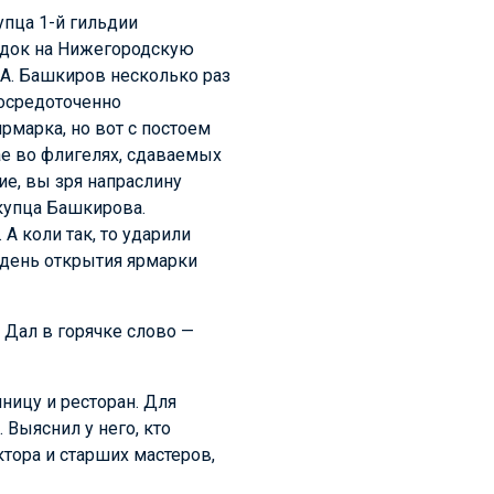
пца 1-й гильдии
ездок на Нижегородскую
 А. Башкиров
несколько раз
сосредоточенно
рмарка, но вот с постоем
ае во флигелях, сдаваемых
ие, вы зря напраслину
 купца Башкирова.
 А коли так, то ударили
 день открытия ярмарки
 Дал в горячке слово —
ницу и ресторан. Для
 Выяснил у него, кто
ктора и старших мастеров,