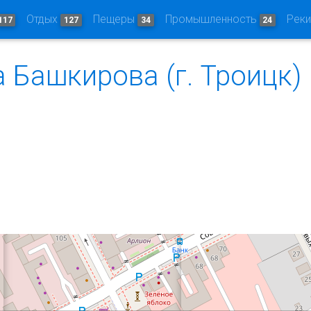
Отдых
Пещеры
Промышленность
Рек
117
127
34
24
 Башкирова (г. Троицк)