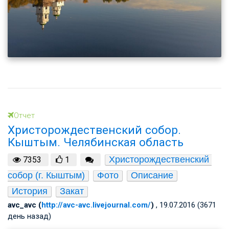
Отчет
Христорождественский собор.
Кыштым. Челябинская область
Христорождественский 
7353
1
собор (г. Кыштым)
Фото
Описание
История
Закат
avc_avc (
http://avc-avc.livejournal.com/
)
, 19.07.2016 (3671
день назад)