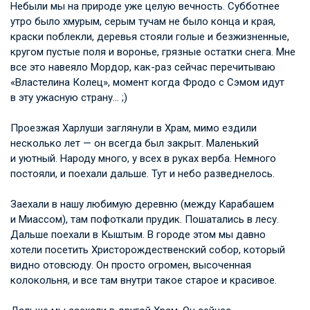
Небыли мы на природе уже целую вечность. Субботнее
утро было хмурым, серым тучам не было конца и края,
краски поблекли, деревья стояли голые и безжизненные,
кругом пустые поля и воронье, грязные остатки снега. Мне
все это навеяло Мордор, как-раз сейчас перечитываю
«Властелина Колец», момент когда Фродо с Сэмом идут
в эту ужасную страну… ;)
Проезжая Харлуши заглянули в Храм, мимо ездили
несколько лет — он всегда был закрыт. Маленький
и уютный. Народу много, у всех в руках верба. Немного
постояли, и поехали дальше. Тут и небо разведнелось.
Заехали в нашу любимую деревню (между Карабашем
и Миассом), там пофоткали прудик. Пошатались в лесу.
Дальше поехали в Кыштым. В городе этом мы давно
хотели посетить Христорождественский собор, который
видно отовсюду. Он просто огромен, высоченная
колокольня, и все там внутри такое старое и красивое.