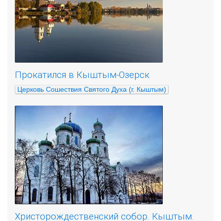
Прокатился в Кыштым-Озерск
Церковь Сошествия Святого Духа (г. Кыштым)
Христорождественский собор. Кыштым.