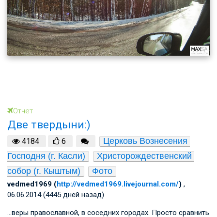
Отчет
Две твердыни:)
Церковь Вознесения 
4184
6
Господня (г. Касли)
Христорождественский 
собор (г. Кыштым)
Фото
vedmed1969 (
http://vedmed1969.livejournal.com/
)
,
06.06.2014 (4445 дней назад)
…веры православной, в соседних городах. Просто сравнить