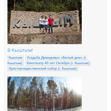
В Кыштым!
Кыштым
Усадьба Демидовых «Белый дом» (г. 
Кыштым)
Кинотеатр 40 лет Октября (г. Кыштым)
Христорождественский собор (г. Кыштым)