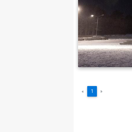
«
1
»