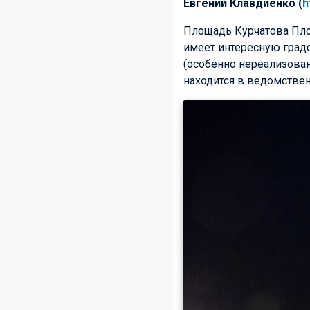
Евгений Клавдиенко (
h
Площадь Курчатова Пло
имеет интересную град
(особенно нереализован
находится в ведомственн