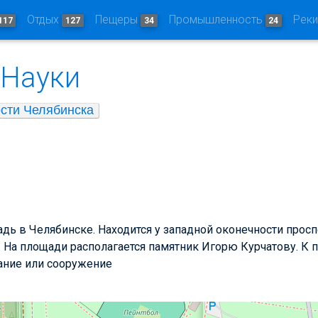
Отдых
Пещеры
Промышленность
Рек
117
127
34
24
Науки
сти Челябинска
адь в Челябинске. Находится у западной оконечности прос
. На площади располагается памятник Игорю Курчатову. К
дание или сооружение