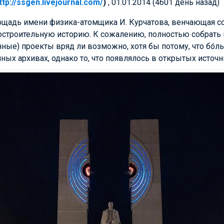
ttp://ssgen.livejournal.com/
)
, 01.01.2014 (4601 день назад)
щадь имени физика-атомщика И. Курчатова, венчающая со
остроительную историю. К сожалению, полностью собрать 
ные) проекты вряд ли возможно, хотя бы потому, что бо́
ых архивах, однако то, что появлялось в открытых источни