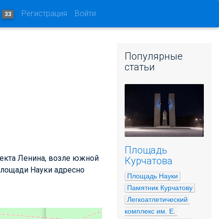
и
Регистрация
Войти
33
Популярные
статьи
Площадь
пекта Ленина, возле южной
Курчатова
 площади Науки адресно
Площадь Науки
Памятник Курчатову
Легкоатлетический 
комплекс им. Е. 