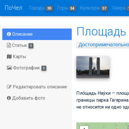
ПоЧел
Города
Горы
Культура
Озера
30
54
57
Площадь 
Описание
Достопримечательно
Статьи:
1
Карты
Фотографии:
1
Редактировать описание
Пло́щадь Нау́ки — площ
Добавить фото
границы парка Гагарина
не относится ни одно з