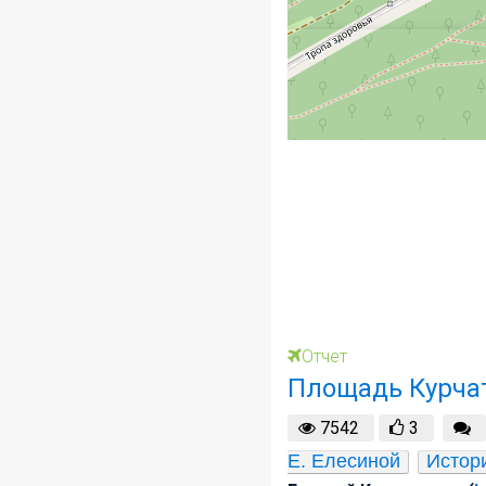
Отчет
Площадь Курча
7542
3
Е. Елесиной
Истор