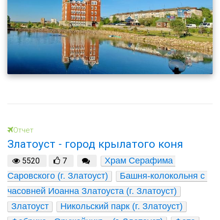
Отчет
Златоуст - город крылатого коня
Храм Серафима 
5520
7
Саровского (г. Златоуст)
Башня-колокольня с 
часовней Иоанна Златоуста (г. Златоуст)
Златоуст
Никольский парк (г. Златоуст)