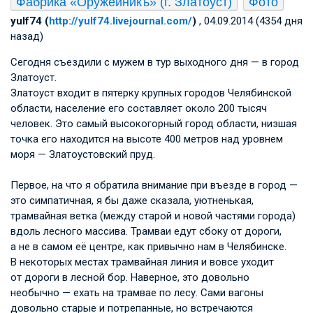
Фабрика «Оружейникъ» (г. Златоуст)
Фото
yulf74 (
http://yulf74.livejournal.com/
)
, 04.09.2014 (4354 дня
назад)
Сегодня съездили с мужем в тур выходного дня — в город
Златоуст.
Златоуст входит в пятерку крупных городов Челябинской
области, население его составляет около 200 тысяч
человек. Это самый высокогорный город области, низшая
точка его находится на высоте 400 метров над уровнем
моря — Златоустовский пруд.
Первое, на что я обратила внимание при въезде в город —
это симпатичная, я бы даже сказала, уютненькая,
трамвайная ветка (между старой и новой частями города)
вдоль лесного массива. Трамваи едут сбоку от дороги,
а не в самом её центре, как привычно нам в Челябинске.
В некоторых местах трамвайная линия и вовсе уходит
от дороги в лесной бор. Наверное, это довольно
необычно — ехать на трамвае по лесу. Сами вагоны
довольно старые и потрепанные, но встречаются