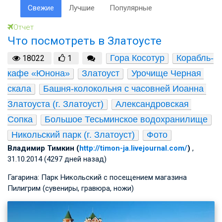
Свежие
Лучшие
Популярные
Отчет
Что посмотреть в Златоусте
Гора Косотур
Корабль-
18022
1
кафе «Юнона»
Златоуст
Урочище Черная 
скала
Башня-колокольня с часовней Иоанна 
Златоуста (г. Златоуст)
Александровская 
Сопка
Большое Тесьминское водохранилище
Никольский парк (г. Златоуст)
Фото
Владимир Тимкин (
http://timon-ja.livejournal.com/
)
,
31.10.2014 (4297 дней назад)
Гагарина: Парк Никольский с посещением магазина
Пилигрим (сувениры, гравюра, ножи)