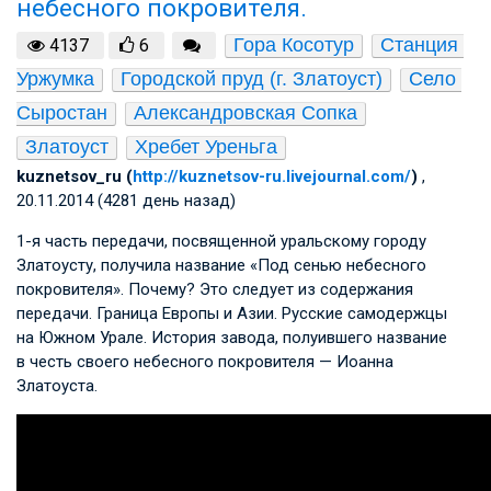
небесного покровителя.
Гора Косотур
Станция 
4137
6
Уржумка
Городской пруд (г. Златоуст)
Село 
Сыростан
Александровская Сопка
Златоуст
Хребет Уреньга
kuznetsov_ru (
http://kuznetsov-ru.livejournal.com/
)
,
20.11.2014 (4281 день назад)
1-я часть передачи, посвященной уральскому городу
Златоусту, получила название «Под сенью небесного
покровителя». Почему? Это следует из содержания
передачи. Граница Европы и Азии. Русские самодержцы
на Южном Урале. История завода, полуившего название
в честь своего небесного покровителя — Иоанна
Златоуста.