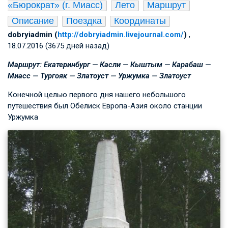
«Бюрократ» (г. Миасс)
Лето
Маршрут
Описание
Поездка
Координаты
dobryiadmin (
http://dobryiadmin.livejournal.com/
)
,
18.07.2016 (3675 дней назад)
Маршрут: Екатеринбург — Касли — Кыштым — Карабаш —
Миасс — Тургояк — Златоуст — Уржумка — Златоуст
Конечной целью первого дня нашего небольшого
путешествия был Обелиск Европа-Азия около станции
Уржумка