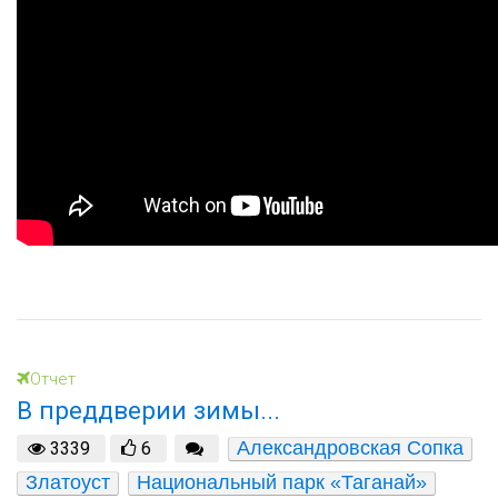
Отчет
В преддверии зимы...
Александровская Сопка
3339
6
Златоуст
Национальный парк «Таганай»