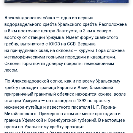
Алекса́ндровская со́пка — одна из вершин
водораздельного хребта Уральского хребта. Расположена
в 8 км восточнее центра Златоуста, в 3 км к северо-
востоку от станции Уржумка. Имеет форму скалистого
гребня, вытянутого с ЮЮЗ на ССВ. Вершина
из причудливых скал, на склонах — курумы. Гора сложена
метаморфическими горными породами и кварцитами.
Склоны горы почти доверху покрыты темнохвойным
лесом.
По Александровской сопке, как и по всему Уральскому
хребту проходит граница Европы и Азии, ближайший
приграничный гранитный обелиск находится южнее, возле
станции Уржумка — он возведён в 1892 по проекту
инженера-путейца и известного писателя Н. Г. Гарина-
Михайловского. Примерно в этом же месте проходила и
граница Уфимской и Оренбургской губерний. В настоящее
время по Уральскому хребту проходит