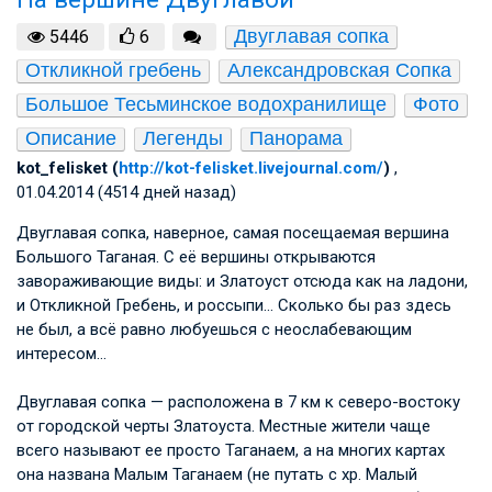
Двуглавая сопка
5446
6
Откликной гребень
Александровская Сопка
Большое Тесьминское водохранилище
Фото
Описание
Легенды
Панорама
kot_felisket (
http://kot-felisket.livejournal.com/
)
,
01.04.2014 (4514 дней назад)
Двуглавая сопка, наверное, самая посещаемая вершина
Большого Таганая. С её вершины открываются
завораживающие виды: и Златоуст отсюда как на ладони,
и Откликной Гребень, и россыпи… Сколько бы раз здесь
не был, а всё равно любуешься с неослабевающим
интересом…
Двуглавая сопка — расположена в 7 км к северо-востоку
от городской черты Златоуста. Местные жители чаще
всего называют ее просто Таганаем, а на многих картах
она названа Малым Таганаем (не путать с хр. Малый