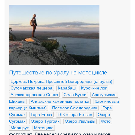
Путешествие по Уралу на мотоцикле
Церковь Покрова Пресвятой Богородицы (с. Булзи)
Сугомакская пещера
Карабаш
Курочкин лог
Александровская Сопка
Село Булзи
Аракульские 
Шиханы
Аллакские каменные палатки
Каолиновый 
карьер (г. Кыштым)
Поселок Слюдорудник
Гора 
Сугомак
Гора Егоза
ГЛК «Гора Егоза»
Озеро 
Сугомак
Озеро Тургояк
Озеро Увильды
Фото
Маршрут
Мотоцикл
Фотоотчет. Две недели среди гор, озер и лесов!