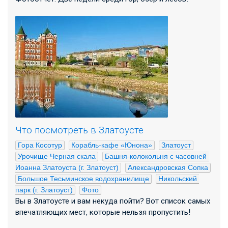
Что посмотреть в Златоусте
Гора Косотур
Корабль-кафе «Юнона»
Златоуст
Урочище Черная скала
Башня-колокольня с часовней 
Иоанна Златоуста (г. Златоуст)
Александровская Сопка
Большое Тесьминское водохранилище
Никольский 
парк (г. Златоуст)
Фото
Вы в Златоусте и вам некуда пойти? Вот список самых
впечатляющих мест, которые нельзя пропустить!