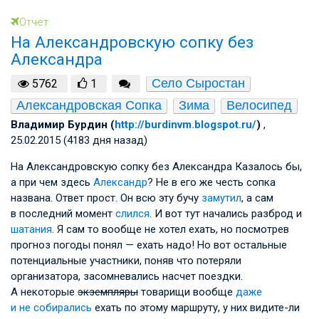
Отчет
На Александровскую сопку без
Александра
Село Сыростан
5762
1
Александровская Сопка
Зима
Велосипед
Владимир Бурдин (
http://burdinvm.blogspot.ru/
)
,
25.02.2015 (4183 дня назад)
На Александровскую сопку без Александра Казалось бы,
а при чем здесь
Александр
? Не в его же честь сопка
названа. Ответ прост. Он всю эту бучу
замутил
, а сам
в последний момент
слился
. И вот тут начались разброд и
шатания
. Я сам то вообще не хотел ехать, но посмотрев
прогноз погоды понял — ехать надо! Но вот остальные
потенциальные участники, поняв что потеряли
организатора, засомневались насчет поездки.
А некоторые
экземпляры
товарищи вообще
даже
и не собирались
ехать по этому маршруту, у них видите-ли