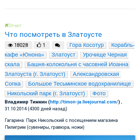
Отчет
Что посмотреть в Златоусте
Гора Косотур
Корабль-
18028
1
кафе «Юнона»
Златоуст
Урочище Черная 
скала
Башня-колокольня с часовней Иоанна 
Златоуста (г. Златоуст)
Александровская 
Сопка
Большое Тесьминское водохранилище
Никольский парк (г. Златоуст)
Фото
Владимир Тимкин (
http://timon-ja.livejournal.com/
)
,
31.10.2014 (4300 дней назад)
Гагарина: Парк Никольский с посещением магазина
Пилигрим (сувениры, гравюра, ножи)