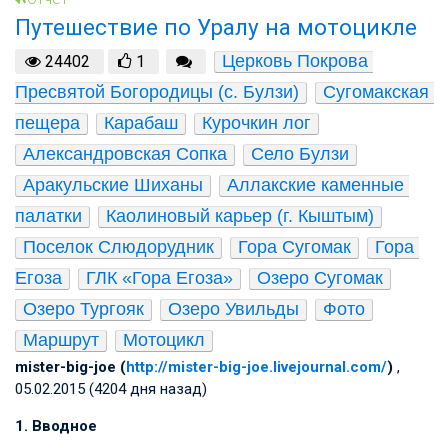
Путешествие по Уралу на мотоцикле
Церковь Покрова 
24402
1
Пресвятой Богородицы (с. Булзи)
Сугомакская 
пещера
Карабаш
Курочкин лог
Александровская Сопка
Село Булзи
Аракульские Шиханы
Аллакские каменные 
палатки
Каолиновый карьер (г. Кыштым)
Поселок Слюдорудник
Гора Сугомак
Гора 
Егоза
ГЛК «Гора Егоза»
Озеро Сугомак
Озеро Тургояк
Озеро Увильды
Фото
Маршрут
Мотоцикл
mister-big-joe (
http://mister-big-joe.livejournal.com/
)
,
05.02.2015 (4204 дня назад)
1. Вводное