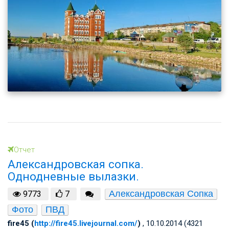
Отчет
Александровская сопка.
Однодневные вылазки.
Александровская Сопка
9773
7
Фото
ПВД
fire45 (
http://fire45.livejournal.com/
)
, 10.10.2014 (4321