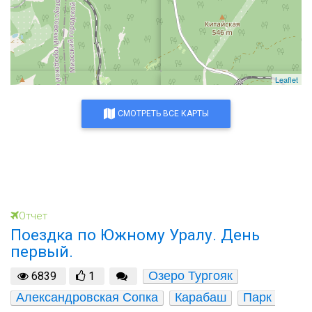
Leaflet
СМОТРЕТЬ ВСЕ КАРТЫ
Отчет
Поездка по Южному Уралу. День
первый.
Озеро Тургояк
6839
1
Александровская Сопка
Карабаш
Парк 