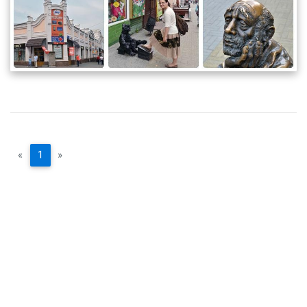
«
1
»