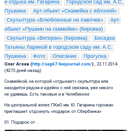
и отдыха им. Гагарина
Городской сад им. А.С. 
Пушкина
Арт-объект «Скамейка с яблоней»
Скульптура «Влюбленные на лавочке»
Арт-
объект «Пушкин на скамейке» (Кировка)
Скульптура «Ветеран» (Кировка)
Беседка 
Татьяны Лариной в городском саду им. А.С. 
Пушкина
Фото
Описание
Прогулка
Олег Агеев (
http://oag67.livejournal.com/
)
, 22.11.2014
(4275 дней назад)
Скамейкой, на которой «отдыхает» скульптура или
находится рядом и идейно с ней связана, уже никого
не удивишь. Есть таковые и в Челябинске.
На центральной аллее ПКиО им. Ю. Гагарина горожан
приглашает отдохнуть «подарок от Сбербанка»
01. Подарок от …