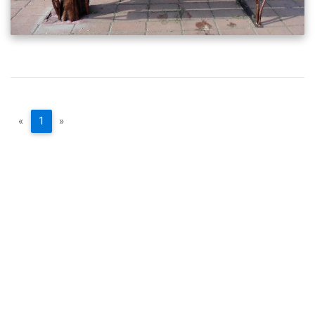
«
1
»