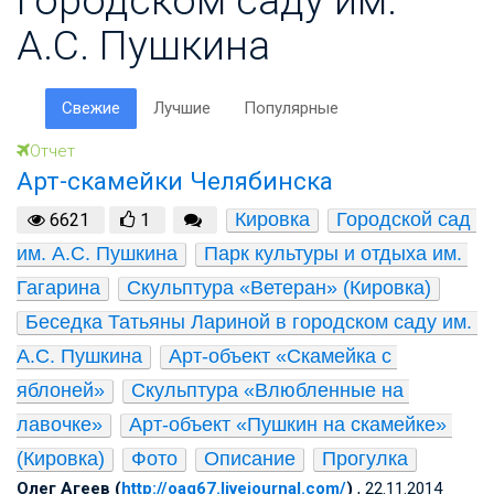
А.С. Пушкина
Свежие
Лучшие
Популярные
Отчет
Арт-скамейки Челябинска
Кировка
Городской сад 
6621
1
им. А.С. Пушкина
Парк культуры и отдыха им. 
Гагарина
Скульптура «Ветеран» (Кировка)
Беседка Татьяны Лариной в городском саду им. 
А.С. Пушкина
Арт-объект «Скамейка с 
яблоней»
Скульптура «Влюбленные на 
лавочке»
Арт-объект «Пушкин на скамейке» 
(Кировка)
Фото
Описание
Прогулка
Олег Агеев (
http://oag67.livejournal.com/
)
, 22.11.2014