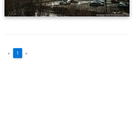
«
1
»