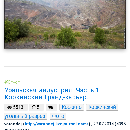
Отчет
Уральская индустрия. Часть 1:
Коркинский Гранд-карьер.
Коркино
Коркинский 
5513
5
угольный разрез
Фото
varandej (
http://varandej.livejournal.com/
)
, 27.07.2014 (4395