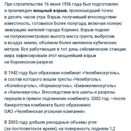
При строительстве 16 июня 1936 года был подготовлен
и произведен
мощный взрыв
, произошедший точно
в десять часов утра. Взрыв, получивший впоследствии
известность, готовился более полугода, включая полную
эвакуацию жителей города Коркино. Взрыв поднял
на полукилометровую высоту массу грунта, выбросив
в воздух землю, объёмом более миллиона кубических
метров. Все работающие в тот день сейсмические станции
мира зафиксировали этот мощнейший взрыв
на Коркинском разрезе.
В 1942 году был образован комбинат «Челябинскуголь»,
в состав которого вошли тресты «Челябуголь»,
«Копейскуголь», «Коркиноуголь», «Еманжелинскуголь»
и «Калачевуголь». Впоследствии все шахты и разрезы
перешли в прямое подчинение комбинату. 2002 год —после
банкротства комбината было образовано
ОАО «Челябинская угольная компания».
В 2005 году добыли рекордные объемы угля
(за постсоветское время), на поверхность подняли 1,2