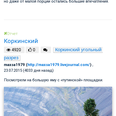
но даже от малой порции остались большие впечатления.
Отчет
Коркинский
Коркинский угольный 
4920
0
разрез
maxsa1979 (
http://maxsa1979.livejournal.com/
)
,
23.07.2015 (4033 дня назад)
Посмотрели на большую яму с «путинской» площадки.