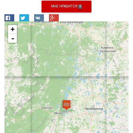
МНЕ НРАВИТСЯ
1
+
-