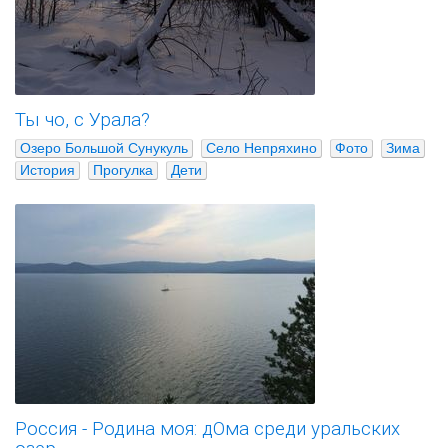
Ты чо, с Урала?
Озеро Большой Сунукуль
Село Непряхино
Фото
Зима
История
Прогулка
Дети
Россия - Родина моя: дОма среди уральских