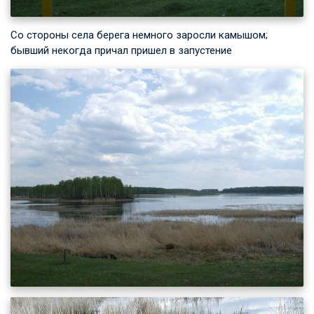
Со стороны села берега немного заросли камышом;
бывший некогда причал пришел в запустение