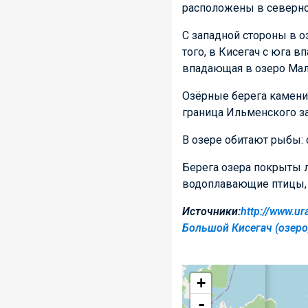
расположены в северно
С западной стороны в о
того, в Кисегач с юга в
впадающая в озеро Мал
Озёрные берега камени
граница Ильменского з
В озере обитают рыбы: ок
Берега озера покрыты ле
водоплавающие птицы, в
Источники:
http://www.ur
Большой Кисегач (озеро
+
-