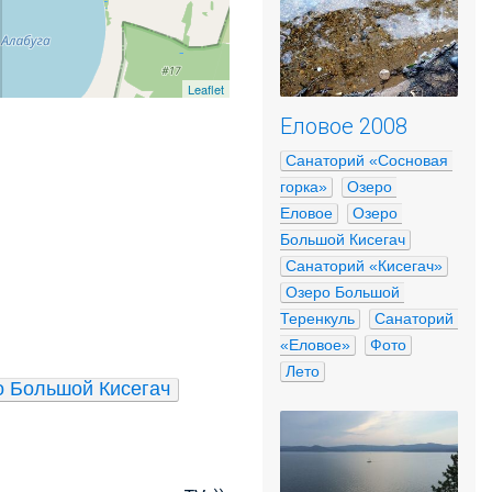
Leaflet
Еловое 2008
Санаторий «Сосновая 
горка»
Озеро 
Еловое
Озеро 
Большой Кисегач
Санаторий «Кисегач»
Озеро Большой 
Теренкуль
Санаторий 
«Еловое»
Фото
Лето
о Большой Кисегач