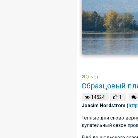
Отчет
Образцовый пля
14524
1
Joacim Nordstrom (
http
Тёплые дни сново верну
купательный сезон про
Ещё до июльского сезо