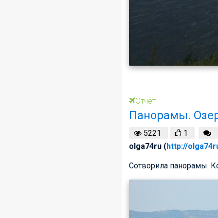
Отчет
Панорамы. Озер
5221
1
olga74ru (
http://olga74
Сотворила панорамы. Ко