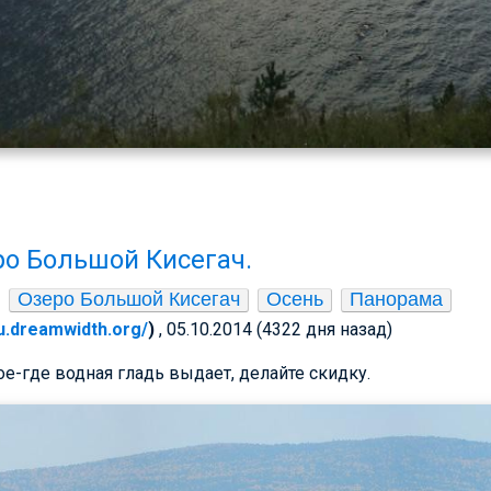
о Большой Кисегач.
Озеро Большой Кисегач
Осень
Панорама
ru.dreamwidth.org/
)
, 05.10.2014 (4322 дня назад)
е-где водная гладь выдает, делайте скидку.