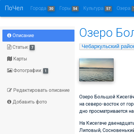
ПоЧел
Города
Горы
Культура
Озера
30
54
57
Озеро Бо
Описание
Чебаркульский райо
Статьи:
7
Карты
Фотографии:
1
Редактировать описание
Озеро Большой Кисега́ч
Добавить фото
на северо-восток от го
дно просматривается на
На Кисегаче двенадцат
Липовый, Сосновенький