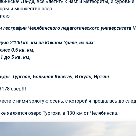
ябинска! Да-да, все «летит» к нам: и метеориты, и суровые
горы и множество озер.
итаю:
 географии Челябинского педагогического университета Ч
ью 2'100 кв. км на Южном Урале, из них:
нее 0,5 кв. км,
 до 5 кв. км,
ьды, Тургояк, Большой Кисегач, Иткуль, Иртяш.
178 озер!!!
есте с ними золотую осень, с которой я прощалась до сл
е является озеро Тургояк, в 130 км от Челябинска.