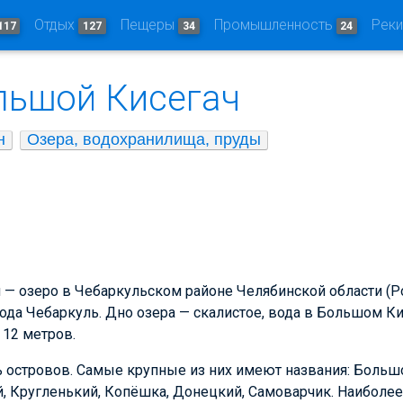
Отдых
Пещеры
Промышленность
Рек
117
127
34
24
льшой Кисегач
н
Озера, водохранилища, пруды
 — озеро в Чебаркульском районе Челябинской области (Р
рода Чебаркуль. Дно озера — скалистое, вода в Большом Ки
 12 метров.
ь островов. Самые крупные из них имеют названия: Больш
, Кругленький, Копёшка, Донецкий, Самоварчик. Наиболее