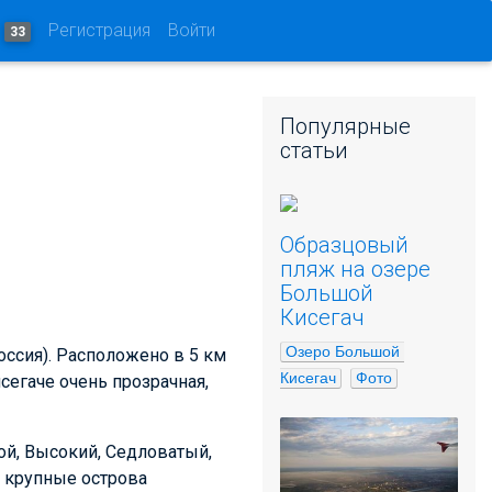
и
Регистрация
Войти
33
Популярные
статьи
Образцовый
пляж на озере
Большой
Кисегач
Озеро Большой 
оссия). Расположено в 5 км
Кисегач
Фото
сегаче очень прозрачная,
ой, Высокий, Седловатый,
 крупные острова