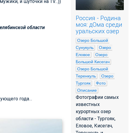
 мужики, и шуточки на TV…))
Россия - Родина
моя: дОма среди
елябинской области
уральских озер
Озеро Большой 
Сунукуль
Озеро 
Еловое
Озеро 
Большой Кисегач
Озеро Большой 
Теренкуль
Озеро 
Тургояк
Фото
Описание
Фотографии самых
едующего года…
известных
курортных озер
области - Тургояк,
Еловое, Кисегач,
Теренкуль и