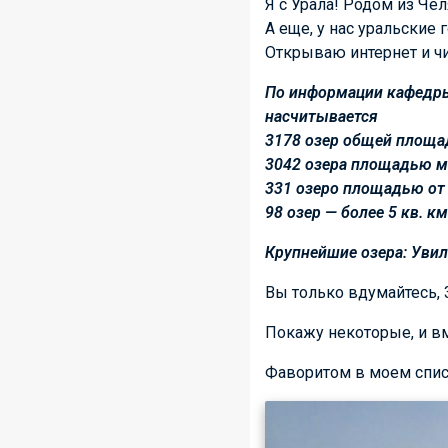
Я с Урала! Родом из Чел
А еще, у нас уральские 
Открываю интернет и ч
По информации кафедры
насчитывается
3178 озер общей площад
3042 озера площадью ме
331 озеро площадью от 1
98 озер — более 5 кв. км
Крупнейшие озера: Увил
Вы только вдумайтесь, 3
Покажу некоторые, и вм
Фаворитом в моем списк