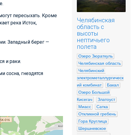
е.
могут пересыхать. Кроме
Челябинская
кает река Исток,
область с
высоты
нептичьего
ми. Западный берег —
полета
Озеро Зюраткуль
ся и раки.
Челябинская область
Челябинский 
ми сосна, гнездятся
электрометаллургическ
ий комбинат
Бакал
Озеро Большой 
Кисегач
Златоуст
Миасс
Сатка
Откликной гребень
Гора Круглица
Шершневское 