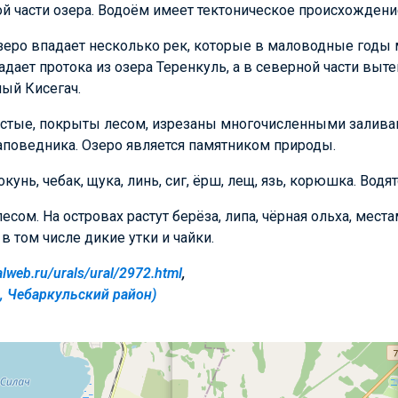
й части озера. Водоём имеет тектоническое происхождени
зеро впадает несколько рек, которые в маловодные годы 
падает протока из озера Теренкуль, а в северной части выте
ый Кисегач.
стые, покрыты лесом, изрезаны многочисленными залива
аповедника. Озеро является памятником природы.
унь, чебак, щука, линь, сиг, ёрш, лещ, язь, корюшка. Водят
сом. На островах растут берёза, липа, чёрная ольха, места
 том числе дикие утки и чайки.
alweb.ru/urals/ural/2972.html
,
, Чебаркульский район)