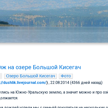
ж на озере Большой Кисегач
Озеро Большой Кисегач
Фото
://dushlik.livejournal.com/
)
, 22.08.2014 (4366 дней назад)
лись на Южно-Уральскую землю, а значит можно и про озё
должается.
на дождей успели мы с семьёй покупаться на нескольких 