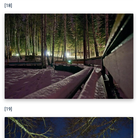
[18]
[19]