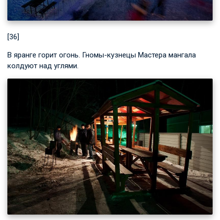
[36]
В яранге горит огонь. Гномы-кузнецы Мастера мангала
колдуют над углями.