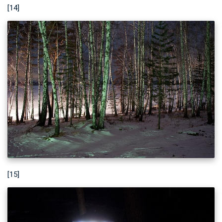
[14]
[15]