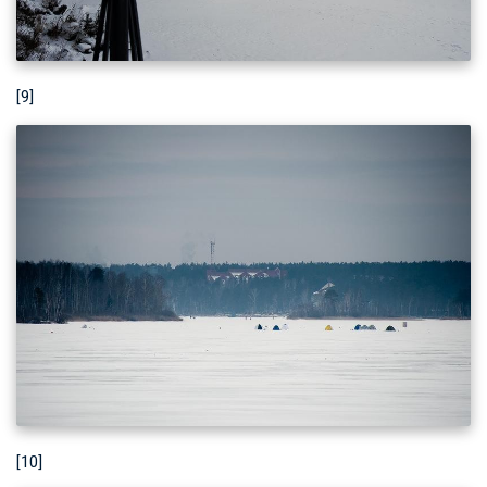
[9]
[10]