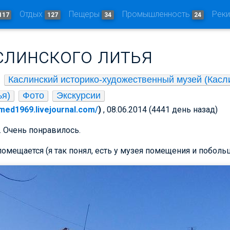
Отдых
Пещеры
Промышленность
Рек
117
127
34
24
слинского литья
Каслинский историко-художественный музей (Касли
ья)
Фото
Экскурсии
dmed1969.livejournal.com/
)
, 08.06.2014 (4441 день назад)
 Очень понравилось.
омещается (я так понял, есть у музея помещения и побольш