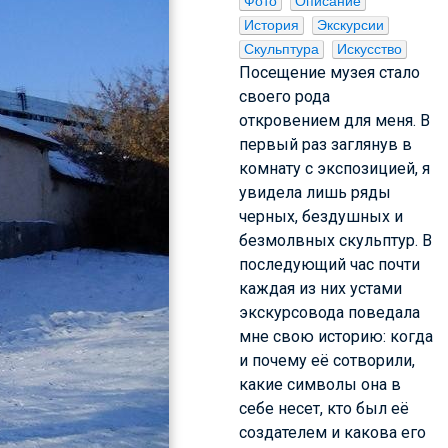
Фото
Описание
История
Экскурсии
Скульптура
Искусство
Посещение музея стало
своего рода
откровением для меня. В
первый раз заглянув в
комнату с экспозицией, я
увидела лишь ряды
черных, бездушных и
безмолвных скульптур. В
последующий час почти
каждая из них устами
экскурсовода поведала
мне свою историю: когда
и почему её сотворили,
какие символы она в
себе несет, кто был её
создателем и какова его