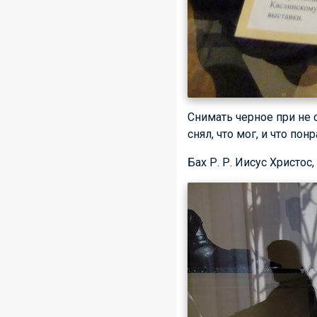
Снимать черное при не 
снял, что мог, и что пон
Бах
Р. Р. Иисус
Христос,