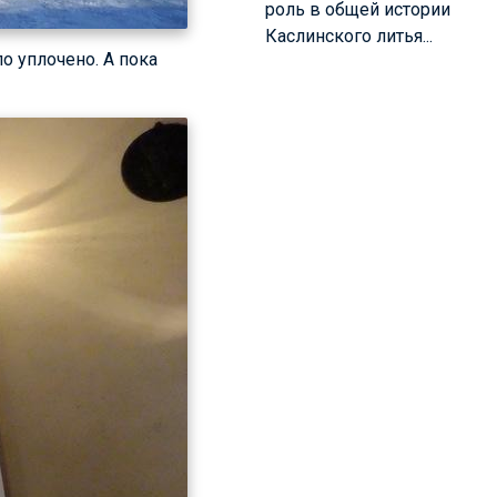
роль в общей истории
Каслинского литья...
ло уплочено. А пока