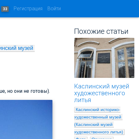
и
Регистрация
Войти
33
Похожие статьи
нский музей 
Каслинский музей
е, но они не готовы).
художественного
литья
Каслинский историко-
художественный музей 
(Каслинский музей 
художественного литья)