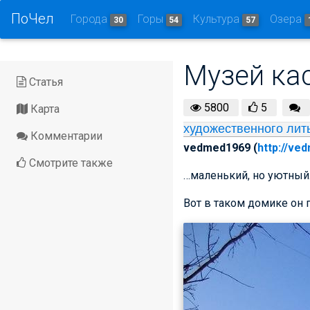
ПоЧел
Города
Горы
Культура
Озера
30
54
57
Музей ка
Статья
5800
5
Карта
художественного лит
Комментарии
vedmed1969 (
http://ve
Смотрите также
…маленький, но уютный.
Вот в таком домике он п