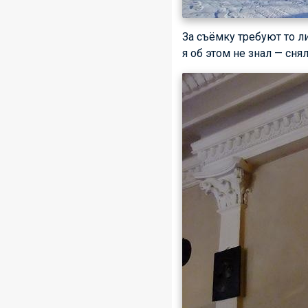
За съёмку требуют то ли
я об этом не знал — сня