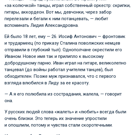
«за колючкой» танцы, играл собственный оркестр: скрипки,
гитары, аккордеон. Вот мы, девчонки, через забор
перелезали и бегали к ним потанцевать, — любит
вспоминать Лидия Александровна.
Ей было 18 лет, ему — 26. Иосиф Антонович — фронтовик
и трудармеец (по приказу Сталина поволжских немцев
отправили в глубокий тыл). Однополчане окрестили его
Иваном. Новое имя так и прилипло к высокому
добродушному парню. Иван играл на гитаре, великолепно
танцевал (до войны работал учителем танцев), был
обходителен. Позже муж признавался, что с первого
взгляда влюбился в Лиду за ее красоту.
— А я его полюбила из сострадания, жалела, — говорит
она.
У русских людей слова «жалеть» и «любить» всегда были
очень близки. Это теперь их значение упростили
и опошлили, потому и чувства стали скоротечными.