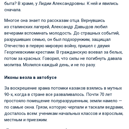
быта? В храме, у Лидии Александровны. К ней и явились
сначала.
Многое она знает по рассказам отца. Вернувшись
из сталинских лагерей, Александр Давыдов любил
вечерами вспоминать молодость. До страшных событий,
разрушивших семью, он был подхорунжим, защищал
Отечество в первую мировую войну, пришел с двумя
Георгиевскими крестами. В гражданскую воевал за белых,
потом за красных. Говорил, что силы не погибнуть давала
молитва. Молился каждый день, и не по разу.
Иконы везла в автобусе
За воскрешение храма потомки казаков взялись в мутных
90-х, когда в стране все разваливалось. Почти 70 лет
простояло помещение полуразрушенным, земли намело —
по самые окна. Грязи, которую черпали и таскали ведрами,
досталось всем: ученикам начальных классов и взрослым,
местным и приезжим.