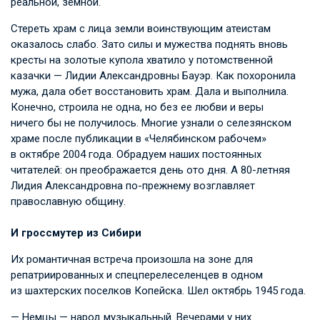
реальной, земной.
Стереть храм с лица земли воинствующим атеистам
оказалось слабо. Зато силы и мужества поднять вновь
кресты на золотые купола хватило у потомственной
казачки — Лидии Александровны Бауэр. Как похоронила
мужа, дала обет восстановить храм. Дала и выполнила.
Конечно, строила не одна, но без ее любви и веры
ничего бы не получилось. Многие узнали о селезянском
храме после публикации в «Челябинском рабочем»
в октябре 2004 года. Обрадуем наших постоянных
читателей: он преображается день ото дня. А 80-летняя
Лидия Александровна по-прежнему возглавляет
православную общину.
И гроссмутер из Сибири
Их романтичная встреча произошла на зоне для
репатриированных и спецперелеселенцев в одном
из шахтерских поселков Копейска. Шел октябрь 1945 года.
— Немцы — народ музыкальный. Вечерами у них