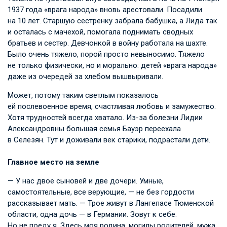
1937 года «врага народа» вновь арестовали. Посадили
на 10 лет. Старшую сестренку забрала бабушка, а Лида так
и осталась с мачехой, помогала поднимать сводных
братьев и сестер. Девчонкой в войну работала на шахте.
Было очень тяжело, порой просто невыносимо. Тяжело
не только физически, но и морально: детей «врага народа»
даже из очередей за хлебом вышвыривали.
Может, потому таким светлым показалось
ей послевоенное время, счастливая любовь и замужество.
Хотя трудностей всегда хватало. Из-за болезни Лидии
Александровны большая семья Бауэр переехала
в Селезян. Тут и доживали век старики, подрастали дети.
Главное место на земле
— У нас двое сыновей и две дочери. Умные,
самостоятельные, все верующие, — не без гордости
рассказывает мать. — Трое живут в Лангепасе Тюменской
области, одна дочь — в Германии. Зовут к себе.
Но не поеду я. Здесь моя родина, могилы родителей, мужа,