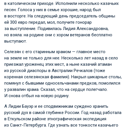
в католическом приходе. Исполнили несколько казачьих
песен. Голоса у них в семье хорошие, народ был
в восторге. На следующий день председатель общины
ей 300 евро передал, мол, получите гонорар
за выступление. Подивилась Лидия Александровна,
но взяла: на родине они с хором ветеранов бесплатно
выступают.
Селезян с его старинным храмом — главное место
на земле не только для нее. Несколько лет назад в село
приезжал уроженец этих мест, а ныне казачий атаман
из русской диаспоры в Австралии Речкалов (тоже
коренная селезянская фамилия). Накрыл шикарные столы,
помянул с бывшими односельчанами предков, помолился
у развалин храма. Сказал, что на сердце полегчало.
И снова отбыл на новую родину.
А Лидии Бауэр и ее сподвижникам суждено хранить
русский дух в самой глубинке России. Год назад работала
в Еткульском районе этнографическая экспедиция
из Санкт-Петербурга. Где узнать все тонкости казачьего