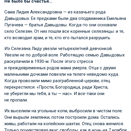
Не было бы счастья…
Сама Лидия Александровна — из казачьего рода
Давыдовых. Ее предками были два сподвижника Емельяна
Пугачева — братья Давыдовы. Когда-то они основали
село Селезян. От них пошли все коренные селязянцы: и те,
кто возводил храм, и те, кто его пытался разрушить.
Из Селезяна Лиду увезли четырехлетней девчонкой.
Увезли не по доброй воле. Работящую семью Давыдовых
раскулачили в 1930-м. После этого стресса
и преждевременных родов мама умерла. Отца с двумя
маленькими дочками повезли на телеге неведомо куда.
Когда провозили мимо разграбленной церкви, отец
перекрестился: «Прости, Богородица, ради Христа,
не уберегли мы тебя, а ты — нас». И все-таки они
не пропали.
Их выселили на угольные копи, выбросили в чистом поле.
Они вырыли землянки, потом построили дома. Остались
живы, работали на копейских шахтах. Отец снова женился.
Только почувствовал вкус свободы, как в ночь на 7 ноября