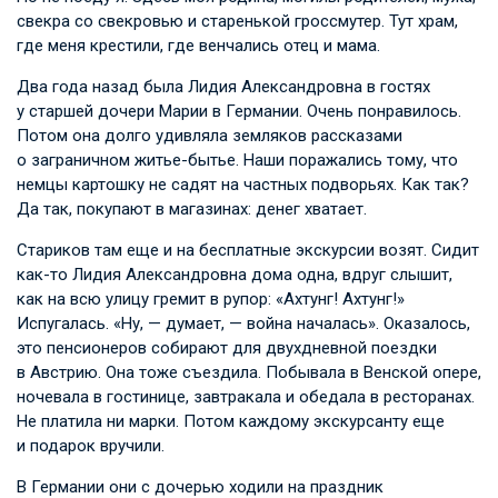
свекра со свекровью и старенькой гроссмутер. Тут храм,
где меня крестили, где венчались отец и мама.
Два года назад была Лидия Александровна в гостях
у старшей дочери Марии в Германии. Очень понравилось.
Потом она долго удивляла земляков рассказами
о заграничном житье-бытье. Наши поражались тому, что
немцы картошку не садят на частных подворьях. Как так?
Да так, покупают в магазинах: денег хватает.
Стариков там еще и на бесплатные экскурсии возят. Сидит
как-то Лидия Александровна дома одна, вдруг слышит,
как на всю улицу гремит в рупор: «Ахтунг! Ахтунг!»
Испугалась. «Ну, — думает, — война началась». Оказалось,
это пенсионеров собирают для двухдневной поездки
в Австрию. Она тоже съездила. Побывала в Венской опере,
ночевала в гостинице, завтракала и обедала в ресторанах.
Не платила ни марки. Потом каждому экскурсанту еще
и подарок вручили.
В Германии они с дочерью ходили на праздник