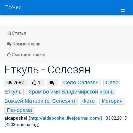
ПоЧел
☰
Статья
Комментарии
Смотрите также
Еткуль - Селезян
Село Селезян
Село 
7682
1
Еткуль
Храм во имя Владимирской иконы 
Божьей Матери (с. Селезян)
Фото
История
Панорама
aidaposhel (
http://aidaposhel.livejournal.com/
)
, 03.02.2015
(4203 дня назад)