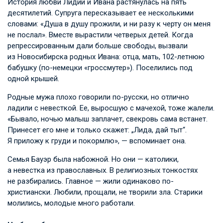
История любви Лидии и Ивана растянулась на пять
десятилетий. Супруга пересказывает ее несколькими
словами: «Душа в душу прожили, и ни разу к черту он меня
не послал». Вместе вырастили четверых детей. Когда
репрессированным дали больше свободы, вызвали
из Новосибирска родных Ивана: отца, мать, 102-летнюю
бабушку (по-немецки «гроссмутер»). Поселились под
одной крышей.
Родные мужа плохо говорили по-русски, но отлично
ладили с невесткой. Ее, выросшую с мачехой, тоже жалели.
«Бывало, ночью малыш заплачет, свекровь сама встанет.
Принесет его мне и только скажет: „Лида, дай тыт“.
Я приложу к груди и покормлю», — вспоминает она.
Семья Бауэр была набожной. Но они — католики,
а невестка из православных. В религиозных тонкостях
не разбирались. Главное — жили одинаково по-
христиански. Любили, прощали, не творили зла. Старики
молились, молодые много работали.