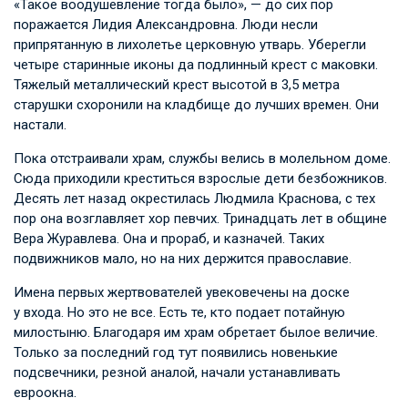
«Такое воодушевление тогда было», — до сих пор
поражается Лидия Александровна. Люди несли
припрятанную в лихолетье церковную утварь. Уберегли
четыре старинные иконы да подлинный крест с маковки.
Тяжелый металлический крест высотой в 3,5 метра
старушки схоронили на кладбище до лучших времен. Они
настали.
Пока отстраивали храм, службы велись в молельном доме.
Сюда приходили креститься взрослые дети безбожников.
Десять лет назад окрестилась Людмила Краснова, с тех
пор она возглавляет хор певчих. Тринадцать лет в общине
Вера Журавлева. Она и прораб, и казначей. Таких
подвижников мало, но на них держится православие.
Имена первых жертвователей увековечены на доске
у входа. Но это не все. Есть те, кто подает потайную
милостыню. Благодаря им храм обретает былое величие.
Только за последний год тут появились новенькие
подсвечники, резной аналой, начали устанавливать
евроокна.