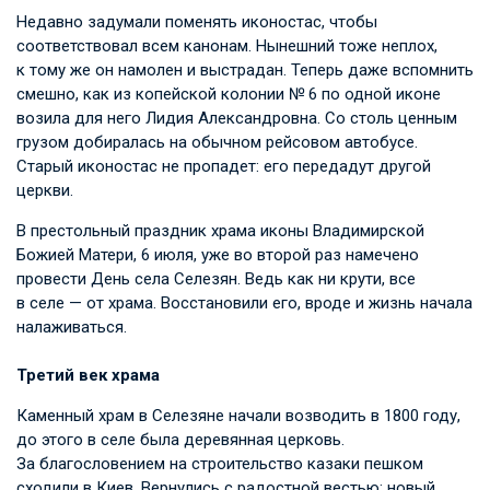
Недавно задумали поменять иконостас, чтобы
соответствовал всем канонам. Нынешний тоже неплох,
к тому же он намолен и выстрадан. Теперь даже вспомнить
смешно, как из копейской колонии № 6 по одной иконе
возила для него Лидия Александровна. Со столь ценным
грузом добиралась на обычном рейсовом автобусе.
Старый иконостас не пропадет: его передадут другой
церкви.
В престольный праздник храма иконы Владимирской
Божией Матери, 6 июля, уже во второй раз намечено
провести День села Селезян. Ведь как ни крути, все
в селе — от храма. Восстановили его, вроде и жизнь начала
налаживаться.
Третий век храма
Каменный храм в Селезяне начали возводить в 1800 году,
до этого в селе была деревянная церковь.
За благословением на строительство казаки пешком
сходили в Киев. Вернулись с радостной вестью: новый