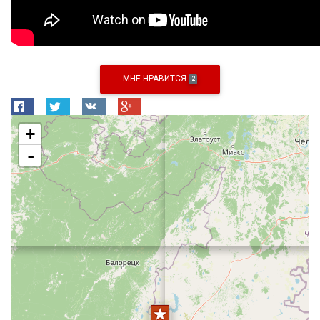
МНЕ НРАВИТСЯ
2
+
-