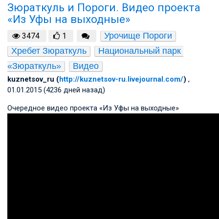
Зюраткуль и Пороги. Видео проекта
«Из Уфы на выходные»
Урочище Пороги
3474
1
Хребет Зюраткуль
Национальный парк 
«Зюраткуль»
Видео
kuznetsov_ru (
http://kuznetsov-ru.livejournal.com/
)
,
01.01.2015 (4236 дней назад)
Очередное видео проекта «Из Уфы на выходные»