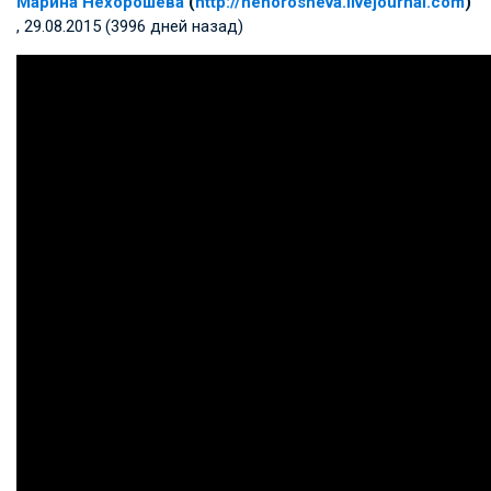
Марина Нехорошева
(
http://nehorosheva.livejournal.com
)
, 29.08.2015 (3996 дней назад)