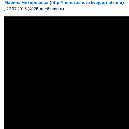
Марина Нехорошева
(
http://nehorosheva.livejournal.com
)
, 27.07.2015 (4028 дней назад)