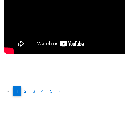
«
1
2
3
4
5
»