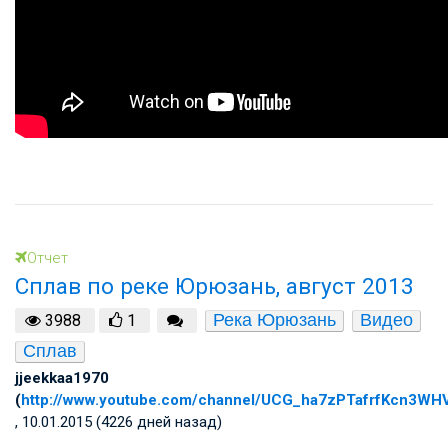
Отчет
Сплав по реке Юрюзань, август 2013
Река Юрюзань
Видео
3988
1
Сплав
jjeekkaa1970
(
http://www.youtube.com/channel/UCG_ha7zPTafrfKcn3W
, 10.01.2015 (4226 дней назад)