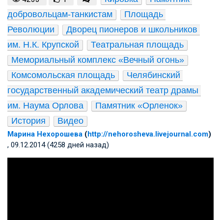
добровольцам-танкистам
Площадь 
Революции
Дворец пионеров и школьников 
им. Н.К. Крупской
Театральная площадь
Мемориальный комплекс «Вечный огонь»
Комсомольская площадь
Челябинский 
государственный академический театр драмы 
им. Наума Орлова
Памятник «Орленок»
История
Видео
Марина Нехорошева
(
http://nehorosheva.livejournal.com
)
, 09.12.2014 (4258 дней назад)