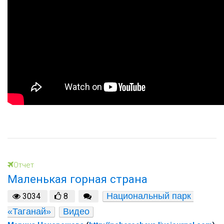
Отчет
Маленькая горная страна
Национальный парк 
3034
8
«Таганай»
Видео