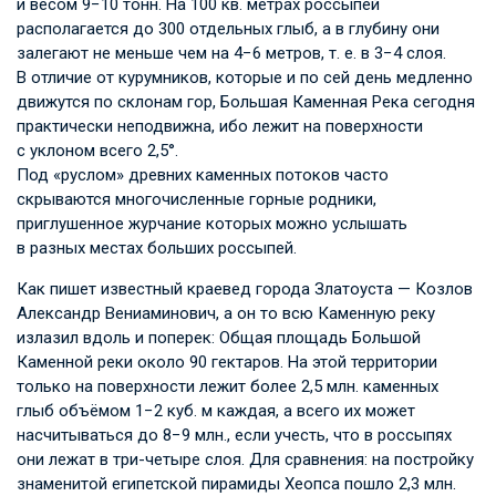
и весом 9−10 тонн. На 100 кв. метрах россыпей
располагается до 300 отдельных глыб, а в глубину они
залегают не меньше чем на 4−6 метров,
т. е.
в 3−4 слоя.
В отличие от курумников, которые и по сей день медленно
движутся по склонам гор, Большая Каменная Река сегодня
практически неподвижна, ибо лежит на поверхности
с уклоном всего 2,5°.
Под «руслом» древних каменных потоков часто
скрываются многочисленные горные родники,
приглушенное журчание которых можно услышать
в разных местах больших россыпей.
Как пишет известный краевед города Златоуста — Козлов
Александр Вениаминович, а он то всю Каменную реку
излазил вдоль и поперек: Общая площадь Большой
Каменной реки около 90 гектаров. На этой территории
только на поверхности лежит более 2,5 млн. каменных
глыб объёмом 1−2 куб. м каждая, а всего их может
насчитываться до 8−9 млн., если учесть, что в россыпях
они лежат в три-четыре слоя. Для сравнения: на постройку
знаменитой египетской пирамиды Хеопса пошло 2,3 млн.