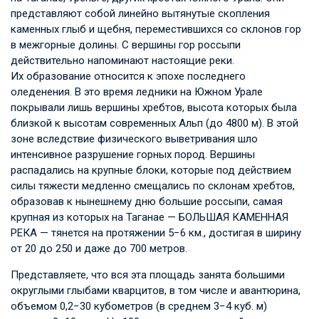
представляют собой линейно вытянутые скопления
каменных глыб и щебня, переместившихся со склонов гор
в межгорные долины. С вершины гор россыпи
действительно напоминают настоящие реки.
Их образование относится к эпохе последнего
оледенения. В это время ледники на Южном Урале
покрывали лишь вершины хребтов, высота которых была
близкой к высотам современных Альп (до 4800 м). В этой
зоне вследствие физического выветривания шло
интенсивное разрушение горных пород. Вершины
распадались на крупные блоки, которые под действием
силы тяжести медленно смещались по склонам хребтов,
образовав к нынешнему дню большие россыпи, самая
крупная из которых на Таганае — БОЛЬШАЯ КАМЕННАЯ
РЕКА — тянется на протяжении 5−6 км., достигая в ширину
от 20 до 250 и даже до 700 метров.
Представляете, что вся эта площадь занята большими
округлыми глыбами кварцитов, в том числе и авантюрина,
объемом 0,2−30 кубометров (в среднем 3−4 куб. м)