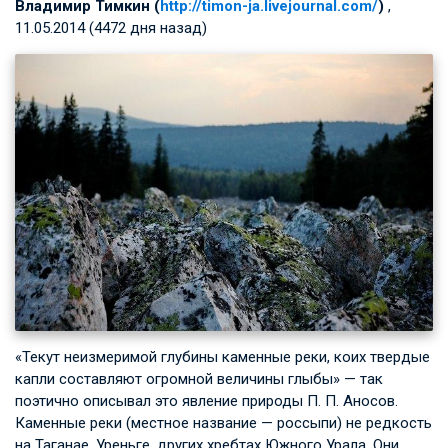
Владимир Тимкин (
http://timon-ja.livejournal.com/
)
,
11.05.2014 (4472 дня назад)
«Текут неизмеримой глубины каменные реки, коих твердые
капли составляют огромной величины глыбы» — так
поэтично описывал это явление природы
П. П. Аносов
.
Каменные реки (местное название — россыпи) не редкость
на Таганае, Уреньге, других хребтах Южного Урала. Они