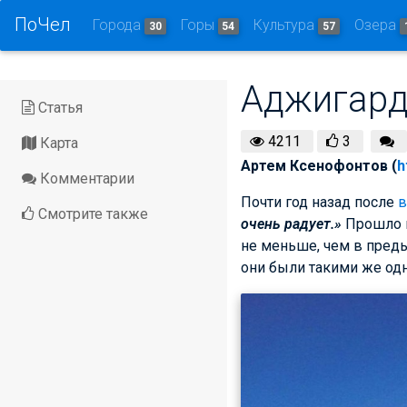
ПоЧел
Города
Горы
Культура
Озера
30
54
57
Аджигарда
Статья
4211
3
Карта
Артем Ксенофонтов (
h
Комментарии
Почти год назад после
в
Смотрите также
очень радует.»
Прошло в
не меньше, чем в пред
они были такими же одн