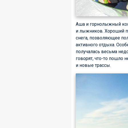
Аша и горнолыжный ком
и лыжников. Хороший п
снега, позволяющее пол
активного отдыха. Особ
получалась весьма недо
говорят, что-то пошло н
и новые трассы.