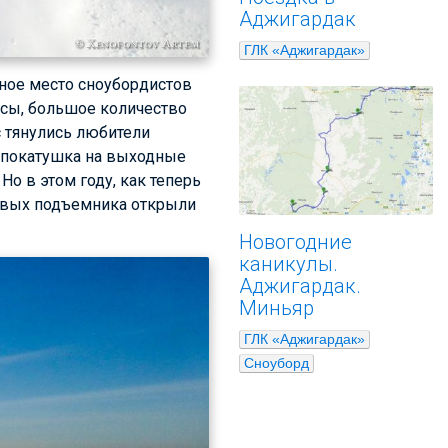
Аджигардак
ГЛК «Аджигардак»
ное место сноубордистов
сы, большое количество
с тянулись любители
и покатушка на выходные
о в этом году, как теперь
 новых подъемника открыли
Новогодние
каникулы.
Аджигардак.
Миньяр
ГЛК «Аджигардак»
Сноуборд