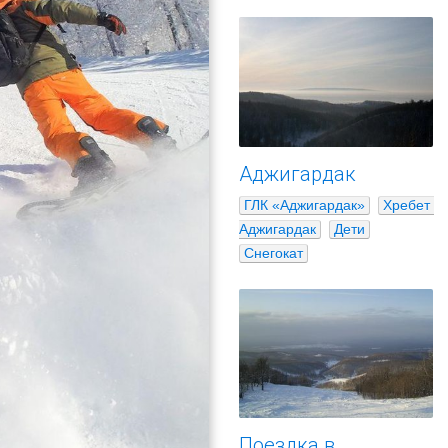
Аджигардак
ГЛК «Аджигардак»
Хребет 
Аджигардак
Дети
Снегокат
Поездка в