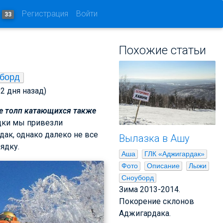
и
Регистрация
Войти
33
Похожие статьи
борд
92 дня назад)
ие толп катающихся также
дки мы привезли
ак, однако далеко не все
Вылазка в Ашу
ядку.
Аша
ГЛК «Аджигардак»
Фото
Описание
Лыжи
Сноуборд
Зима 2013-2014.
Покорение склонов
Аджигардака.