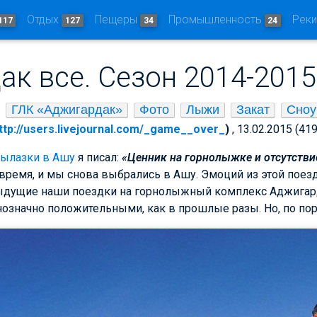
Отдых
Пещеры
Промышленность
Рек
117
127
34
24
к все. Сезон 2014-2015
ГЛК «Аджигардак»
Фото
Лыжи
Закат
Сноу
ttp://users.livejournal.com/_game__over_
)
, 13.02.2015 (41
ылазки в Ашу
я писал:
«Ценник на горнолыжке и отсутств
ремя, и мы снова выбрались в Ашу. Эмоций из этой поез
ыдущие наши поездки на горнолыжный комплекс Аджигард
означно положительными, как в прошлые разы. Но, по пор