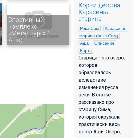
Корни детства.
Карасиная
старица
Спортивный
комплекс
Река Сим
Карасиная 
«Металлург» (г.
старица (река Сим)
Аша)
Аша
Описание
Карта
Старица - это озеро,
которое
образовалось
вследствие
изменения русла
реки. В статье
рассказано про
старицу Сима,
которая окружала
практически весь
центр Аши. Озеро,