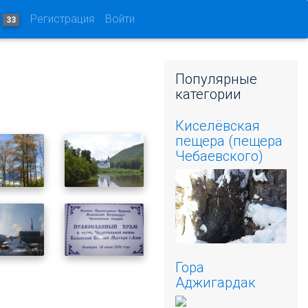
и
Регистрация
Войти
33
Популярные
категории
Киселёвская
пещера (пещера
Чебаевского)
Гора
Аджигардак