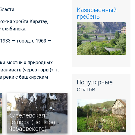
Казарменный
бласти.
гребень
ожья хребта Каратау,
 Челябинска.
1933 — город, с 1963 —
енки местных природных
аливать (через горы)», т.
ие реки с башкирским
Популярные
статьи
Киселёвская
пещера (пещера
Чебаевского)