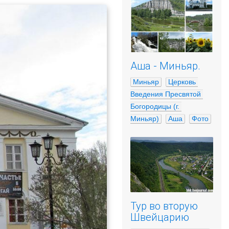
Аша - Миньяр.
Миньяр
Церковь 
Введения Пресвятой 
Богородицы (г. 
Миньяр)
Аша
Фото
Тур во вторую
Швейцарию