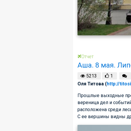
Отчет
Аша. 8 мая. Лип
5213
1
Оля Титова (
http://tito
Прошлые выходные прошл
вереница дел и событий
расположена среди леса,
С ее вершины видны дру