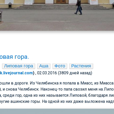
овая гора.
Липовая гора
Аша
Фото
Растения
sik.livejournal.com
)
, 02.03.2016 (3809 дней назад)
и в дороге. Из Челябинска я попала в Миасс, из Миасса
, и снова Челябинск. Наконец-то папа свозил меня на Лип
 среди гор, одна из них называется Липовой, благодаря лип
гие ашинские горы. На одной из них даже выложена надпи