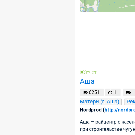
Отчет
Аша
6251
1
Матери (г. Аша)
Ре
Nordprod (
http://nordpr
Аша — райцентр с насел
при строительстве чугун