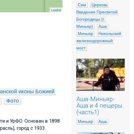
Сим
Церковь 
Leaflet
Введения Пресвятой 
Богородицы (г. 
Миньяр)
Аша
Миньяр
Никольский 
железнодорожный 
мост
анской иконы Божией 
Аша-Миньяр-
Фото
Аша и 4 пещеры
(часть1)
ти и УрФО. Основан в 1898
Миньяр
Аша
асль), город с 1933.