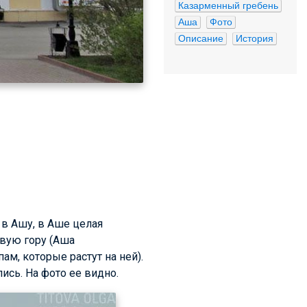
Казарменный гребень
Аша
Фото
Описание
История
 в Ашу, в Аше целая
овую гору (Аша
ам, которые растут на ней).
сь. На фото ее видно.