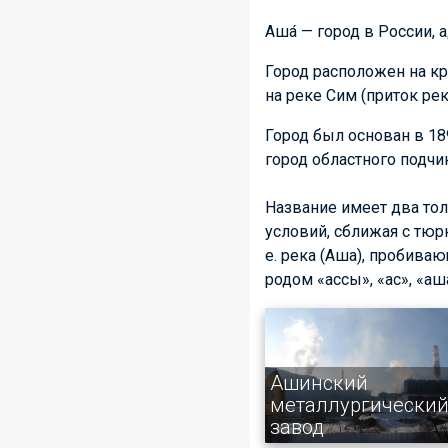
Аша́ — город в России,
Город расположен на кр
на реке Сим (приток рек
Город был основан в 189
город областного подчи
Название имеет два тол
условий, сближая с тюрк
е. река (Аша), пробива
родом «ассы», «ас», «аш
Ашинский
металлургически
завод