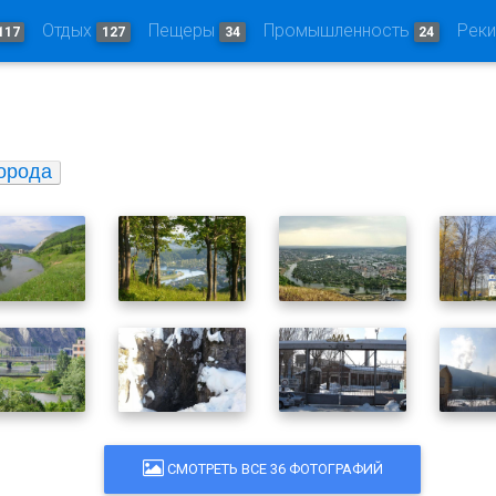
Отдых
Пещеры
Промышленность
Рек
117
127
34
24
орода
СМОТРЕТЬ ВСЕ 36 ФОТОГРАФИЙ