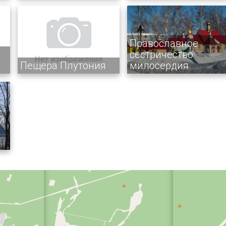
Православное
сестричество
Пещера Плутония
милосердия
й