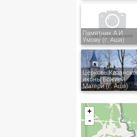
Памятник А.И.
Умову (г. Аша)
Церковь Казанско
иконы Божией
Матери (г. Аша)
+
-