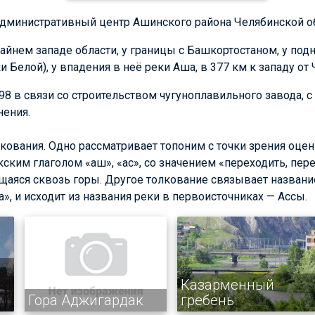
 административный центр Ашинского района Челябинской о
айнем западе области, у границы с Башкортостаном, у подн
и Белой), у впадения в неё реки Аша, в 377 км к западу от
8 в связи со строительством чугуноплавильного завода, с 
нения.
кования. Одно рассматривает топоним с точки зрения оц
ским глаголом «аш», «ас», со значением «переходить, перев
ющаяся сквозь горы. Другое толкование связывает назван
а», и исходит из названия реки в первоисточниках — Ассы.
й
Казарменный
Гора Аджигардак
гребень