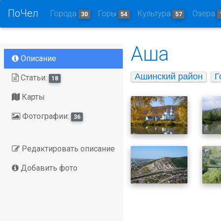
ПоЧел
Города
Горы
Культура
Озера
30
54
57
Аша
Описание
Ашинский район
Г
Статьи:
18
Карты
Фотографии:
36
Редактировать описание
Добавить фото