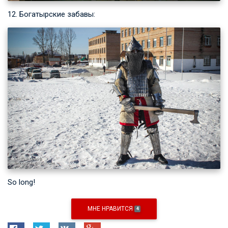
12. Богатырские забавы:
So long!
МНЕ НРАВИТСЯ
4