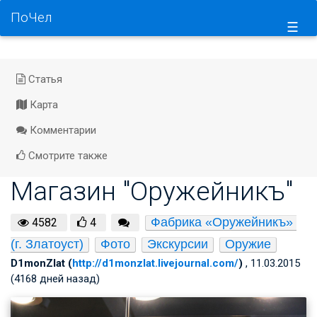
ПоЧел
☰
Статья
Карта
Комментарии
Смотрите также
Магазин "Оружейникъ"
Фабрика «Оружейникъ» 
4582
4
(г. Златоуст)
Фото
Экскурсии
Оружие
D1monZlat (
http://d1monzlat.livejournal.com/
)
, 11.03.2015
(4168 дней назад)