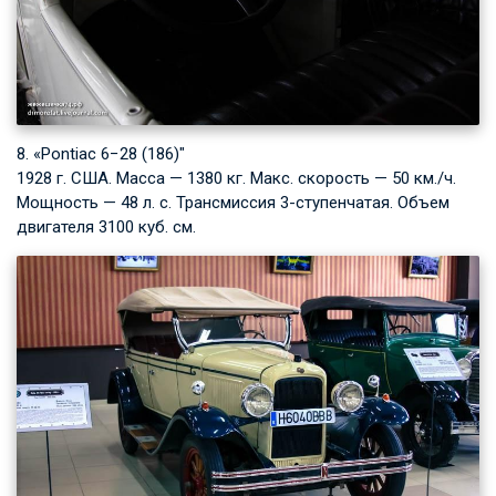
8. «Pontiac 6−28 (186)"
1928 г. США. Масса — 1380 кг. Макс. скорость — 50 км./ч.
Мощность — 48 л. с. Трансмиссия 3-ступенчатая. Объем
двигателя 3100 куб. см.