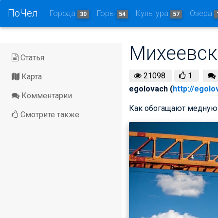
ПоЧел
Города
Горы
Культура
Озера
30
54
57
Михеевск
Статья
21098
1
Карта
egolovach (
http://egolo
Комментарии
Как обогащают медную 
Смотрите также