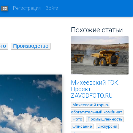
и
Регистрация
Войти
33
Похожие статьи
то
Производство
Михеевский ГОК.
Проект
ZAVODFOTO.RU
Михеевский горно-
обогатительный комбинат
Фото
Промышленность
Описание
Экскурсии