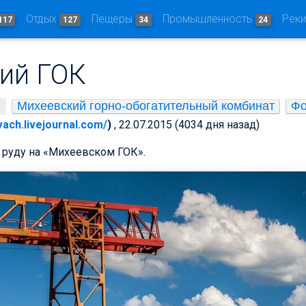
Отдых
Пещеры
Промышленность
Рек
117
127
34
24
ий ГОК
Михеевский горно-обогатительный комбинат
Фо
vach.livejournal.com/
)
, 22.07.2015 (4034 дня назад)
руду на «Михеевском ГОК».