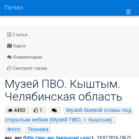
ПоЧел
☰
Статья
Карта
Комментарии
Смотрите также
Музей ПВО. Кыштым.
Челябинская область
Музей боевой славы под 
4450
1
открытым небом (Музей ПВО, г. Кыштым) 
Фото
Техника
avc_avc (
http://avc-avc.livejournal.com/
)
, 19.07.2016 (3671