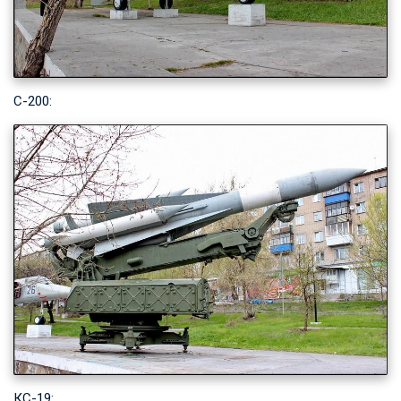
С-200:
КС-19: