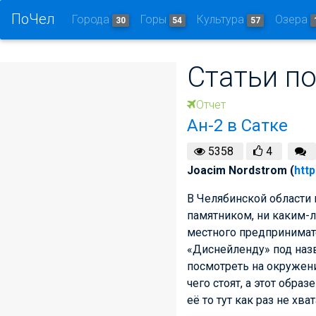
ПоЧел
Города
Горы
Культура
Озера
30
54
57
Статьи по
Отчет
Ан-2 в Сатке
5358
4
Joacim Nordstrom (
http
В Челябинской области п
памятником, ни каким-л
местного предпринимате
«Диснейленду» под назв
посмотреть на окружени
чего стоят, а этот обра
её то тут как раз не хват