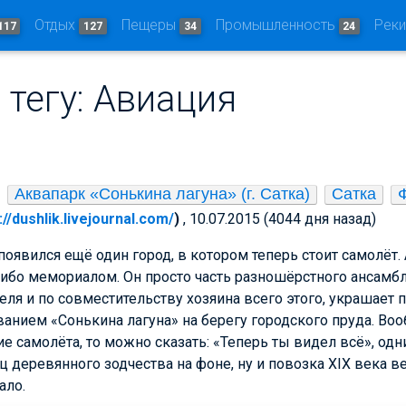
Отдых
Пещеры
Промышленность
Рек
117
127
34
24
 тегу: Авиация
Аквапарк «Сонькина лагуна» (г. Сатка)
Сатка
://dushlik.livejournal.com/
)
, 10.07.2015 (4044 дня назад)
оявился ещё один город, в котором теперь стоит самолёт. 
ибо мемориалом. Он просто часть разношёрстного ансамбля 
ля и по совместительству хозяина всего этого, украшает
анием «Сонькина лагуна» на берегу городского пруда. Во
е самолёта, то можно сказать: «Теперь ты видел всё», од
зец деревянного зодчества на фоне, ну и повозка XIX века в
ало.