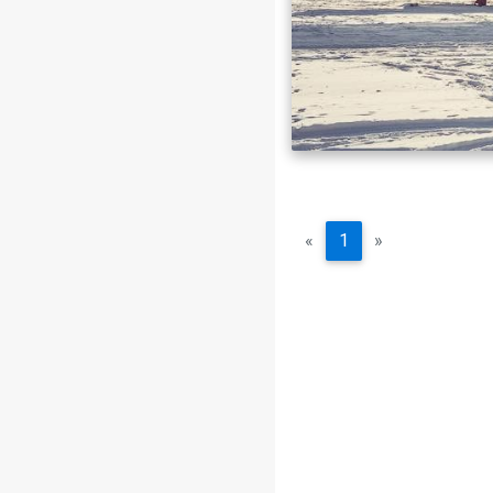
«
1
»