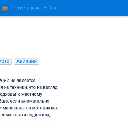
и
Регистрация
Войти
33
Фото
Авиация
Ан-2 не является
из техники, что на взгляд
 подходы к местному
обще, если внимательно
ни манекены на мотоциклах
есьма кстати подкатила,