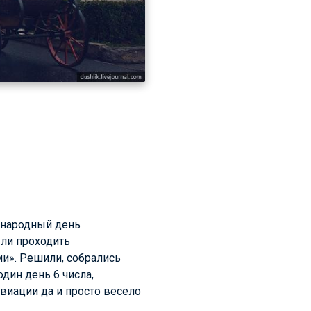
ународный день
ыли проходить
и». Решили, собрались
дин день 6 числа,
авиации да и просто весело