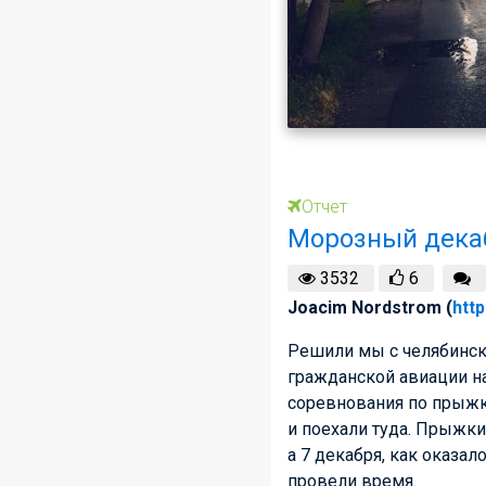
Отчет
Морозный декаб
3532
6
Joacim Nordstrom (
http
Решили мы с челябинск
гражданской авиации на
соревнования по прыжк
и поехали туда. Прыжки
а 7 декабря, как оказа
провели время.