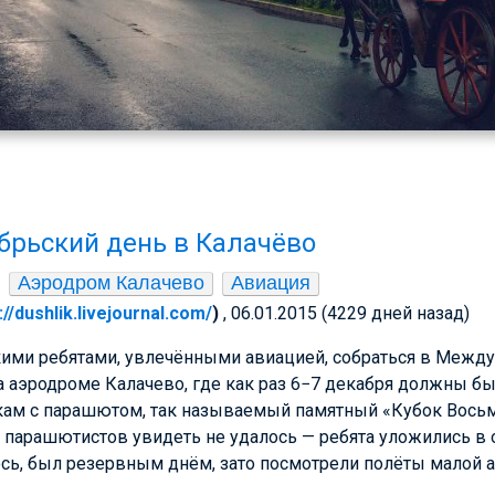
рьский день в Калачёво
Аэродром Калачево
Авиация
://dushlik.livejournal.com/
)
, 06.01.2015 (4229 дней назад)
ими ребятами, увлечёнными авиацией, собраться в Межд
 аэродроме Калачево, где как раз 6−7 декабря должны б
ам с парашютом, так называемый памятный «Кубок Восьм
 парашютистов увидеть не удалось — ребята уложились в о
лось, был резервным днём, зато посмотрели полёты малой 