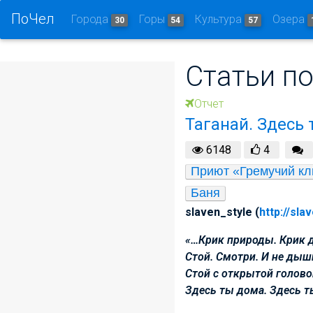
ПоЧел
Города
Горы
Культура
Озера
30
54
57
Статьи по
Отчет
Таганай. Здесь 
6148
4
Приют «Гремучий к
Баня
slaven_style (
http://sla
«…Крик природы. Крик 
Стой. Смотри. И не дыш
Стой с открытой голово
Здесь ты дома. Здесь т