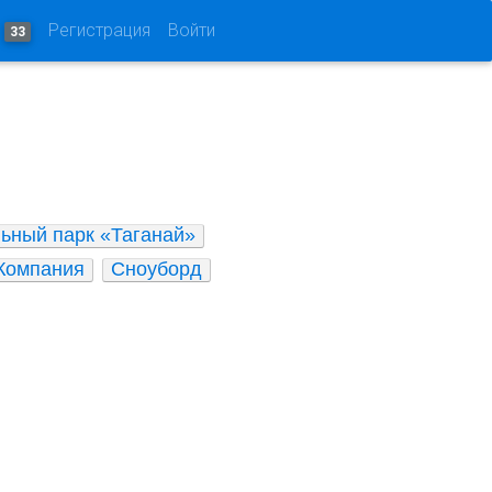
и
Регистрация
Войти
33
ьный парк «Таганай»
Компания
Сноуборд