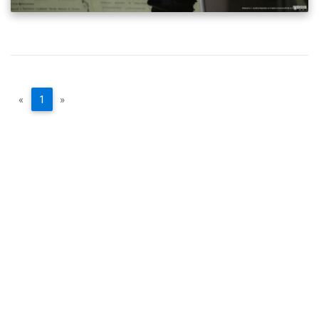
«
1
»