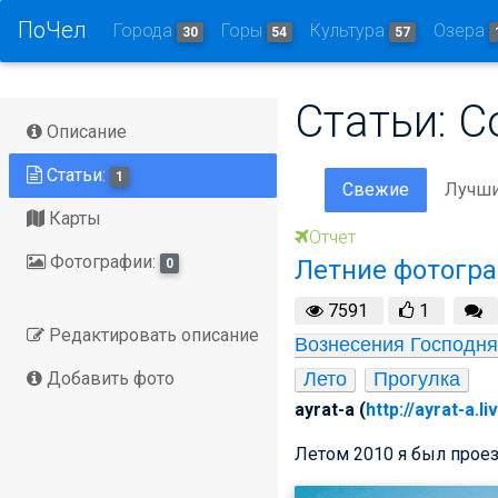
ПоЧел
Города
Горы
Культура
Озера
30
54
57
Статьи: С
Описание
Статьи:
1
Свежие
Лучш
Карты
Отчет
Фотографии:
Летние фотогр
0
7591
1
Редактировать описание
Вознесения Господня 
Добавить фото
Лето
Прогулка
ayrat-a (
http://ayrat-a.l
Летом 2010 я был проез