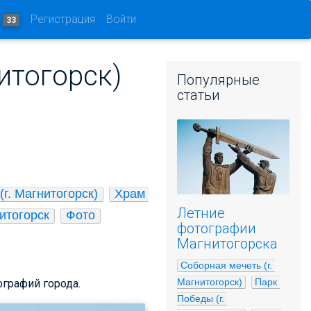
и
Регистрация
Войти
33
итогорск)
Популярные
статьи
г. Магнитогорск)
Храм 
Летние
итогорск
Фото
фотографии
Магнитогорска
Соборная мечеть (г. 
Магнитогорск)
Парк 
ографий города.
Победы (г. 