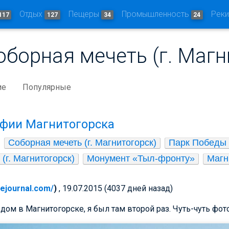
Отдых
Пещеры
Промышленность
Рек
117
127
34
24
оборная мечеть (г. Магн
ие
Популярные
афии Магнитогорска
Соборная мечеть (г. Магнитогорск)
Парк Победы (
(г. Магнитогорск)
Монумент «Тыл-фронту»
Магн
ivejournal.com/
)
, 19.07.2015 (4037 дней назад)
дом в Магнитогорске, я был там второй раз. Чуть-чуть фот